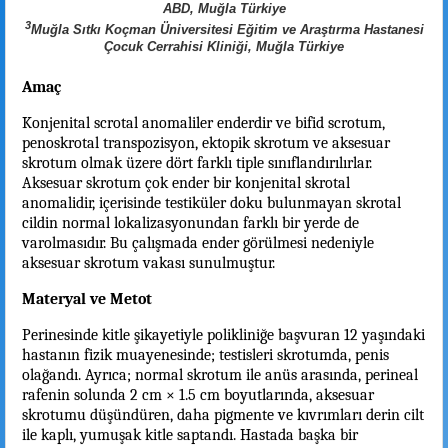
ABD, Muğla Türkiye
3
Muğla Sıtkı Koçman Üniversitesi Eğitim ve Araştırma Hastanesi
Çocuk Cerrahisi Kliniği, Muğla Türkiye
Amaç
Konjenital scrotal anomaliler enderdir ve bifid scrotum,
penoskrotal transpozisyon, ektopik skrotum ve aksesuar
skrotum olmak üzere dört farklı tiple sınıflandırılırlar.
Aksesuar skrotum çok ender bir konjenital skrotal
anomalidir, içerisinde testiküler doku bulunmayan skrotal
cildin normal lokalizasyonundan farklı bir yerde de
varolmasıdır. Bu çalışmada ender görülmesi nedeniyle
aksesuar skrotum vakası sunulmuştur.
Materyal ve Metot
Perinesinde kitle şikayetiyle polikliniğe başvuran 12 yaşındaki
hastanın fizik muayenesinde; testisleri skrotumda, penis
olağandı. Ayrıca; normal skrotum ile anüs arasında, perineal
rafenin solunda 2 cm × 1.5 cm boyutlarında, aksesuar
skrotumu düşündüren, daha pigmente ve kıvrımları derin cilt
ile kaplı, yumuşak kitle saptandı. Hastada başka bir