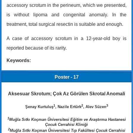
accessory scrotum in the perineum, which we presented,
is without lipoma and congenital anomaly. In the
treatment, total surgical resectin is suitable and enough.
A case of accessory scrotum in a 12-year-old boy is
reported because of its rarity.
Keywords:
Poster - 17
Aksesuar Skrotum; Çok Az Görülen Skrotal Anomali
1
2
3
Şenay Kurtuluş
, Nazile Ertürk
, Alev Süzen
1
Muğla Sıtkı Koçman Üniversitesi Eğitim ve Araştırma Hastanesi
Çocuk Cerrahisi Kliniği
2
Muğla Sıtkı Koçman Üniversitesi Tıp Fakültesi Çocuk Cerrahisi