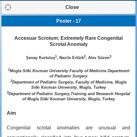
Close
Poster - 17
Accesuar Scrotum; Extremely Rare Congenital
Scrotal Anomaly
1
2
3
Şenay Kurtuluş
, Nazile Ertürk
, Alev Süzen
1
Mugla Sitki Kocman University Faculty of Medicine Department
of Pediatric Surgery
2
Department of Pediatric Surgery, Faculty of Medicine, Mugla
Sıtkı Kocman University, Mugla, Turkey
3
Department of Pediatric Surgery,Training and Research Hospital
of Mugla Sitki Kocman University, Mugla, Turkey
Aim
Congenital scrotal anomalies are unusual and