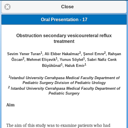
Close
Oral Presentation - 17
Obstruction secondary vesicoureteral reflux
treatment
1
2
2
Sevim Yener Turan
, Ali Ekber Hakalmaz
, Şenol Emre
, Rahşan
2
1
1
Özcan
, Mehmet Eliçevik
, Yunus Söylet
, Sabri Nafiz Cenk
1
1
Büyükünal
, Haluk Emir
1
Istanbul University Cerrahpasa Medical Faculty Department of
Pediatric Surgery Division of Pediatric Urology
2
Istanbul University Cerrahpasa Medical Faculty Department of
Pediatric Surgery
Aim
The aim of this study was to examine patients who had