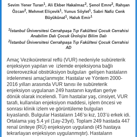
1
2
2
Sevim Yener Turan
, Ali Ekber Hakalmaz
, Şenol Emre
, Rahşan
2
1
1
Özcan
, Mehmet Eliçevik
, Yunus Söylet
, Sabri Nafiz Cenk
1
1
Büyükünal
, Haluk Emir
1
İstanbul Üniversitesi Cerrahpaşa Tıp Fakültesi Çocuk Cerrahisi
Anabilim Dalı Çocuk Ürolojisi Bilim Dalı
2
İstanbul Üniversitesi Cerrahpaşa Tıp Fakültesi Çocuk Cerrahisi
AD
Amaç Vezikoüreteral reflü (VUR) nedeniyle subüreterik
enjeksiyon yapılan ve izlemde enjeksiyona bağlı
üreterovezikal obstrüksiyon bulguları gelişen hastaların
irdelenmesi amaçlanmıştır. Hastalar ve Yöntem 2000-
2016 yılları arasında VUR tanısı ile subüreterik
enjeksiyon uygulanan 249 hastanın kayıtları geriye
dönük olarak incelendi. Tüm hastalar yaş, cinsiyet, VUR
tarafı, kullanılan enjeksiyon maddesi, işlem öncesi ve
sonrası klinik izlem ve görüntüleme bulguları
kıyaslandı. Bulgular Hastaların 146’sı kız, 103’ü erkek idi.
Ortalama yaş 5.4 yıl (1ay-23yıl). Toplam 249 hastada 447
renal üniteye (RÜ) enjeksiyon uygulandı (45 hastaya
tekrarlayan enjeksiyon uygulanmıştır). Hastaların