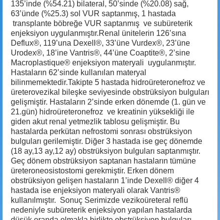
135’inde (%54.21) bilateral, 50’sinde (%20.08) sağ,
63’ünde (%25.3) sol VUR saptanmış, 1 hastada
transplante böbreğe VUR saptanmış ve subüreterik
enjeksiyon uygulanmıştır.Renal ünitelerin 126’sına
Deflux®, 119’una Dexell®, 33’üne Vurdex®, 23’üne
Urodex®, 18’ine Vantris®, 44’üne Coaptite®, 2’sine
Macroplastique® enjeksiyon materyali uygulanmıştır.
Hastaların 62’sinde kullanılan materyal
bilinmemektedir.Takipte 5 hastada hidroüreteronefroz ve
üreterovezikal bileşke seviyesinde obstrüksiyon bulguları
gelişmiştir. Hastaların 2’sinde erken dönemde (1. gün ve
21.gün) hidroüreteronefroz ve kreatinin yüksekliği ile
giden akut renal yetmezlik tablosu gelişmiştir. Bu
hastalarda perkütan nefrostomi sonrası obstrüksiyon
bulguları gerilemiştir. Diğer 3 hastada ise geç dönemde
(18 ay,13 ay,12 ay) obstrüksiyon bulguları saptanmıştır.
Geç dönem obstrüksiyon saptanan hastaların tümüne
üreteroneosistostomi gerekmiştir. Erken dönem
obstrüksiyon gelişen hastaların 1’inde Dexell® diğer 4
hastada ise enjeksiyon materyali olarak Vantris®
kullanılmıştır. Sonuç Serimizde vezikoüreteral reflü
nedeniyle subüreterik enjeksiyon yapılan hastalarda
düşük oranda olmakla birlikte obstrüksiyon bulguları