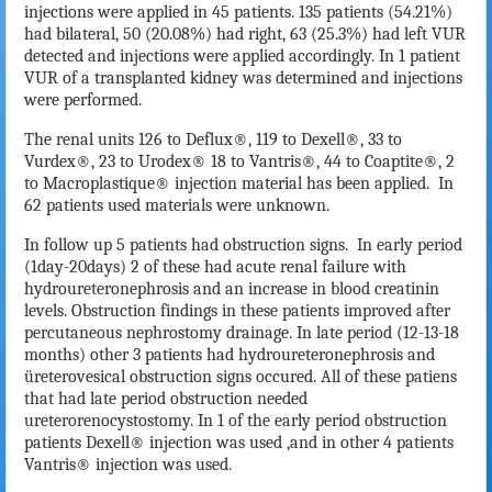
injections were applied in 45 patients. 135 patients (54.21%)
had bilateral, 50 (20.08%) had right, 63 (25.3%) had left VUR
detected and injections were applied accordingly. In 1 patient
VUR of a transplanted kidney was determined and injections
were performed.
The renal units 126 to Deflux®, 119 to Dexell®, 33 to
Vurdex®, 23 to Urodex® 18 to Vantris®, 44 to Coaptite®, 2
to Macroplastique® injection material has been applied.
In
62 patients used materials were unknown.
In follow up 5 patients had obstruction signs.
In early period
(1day-20days) 2 of these had acute renal failure with
hydroureteronephrosis and an increase in blood creatinin
levels. Obstruction findings in these patients improved after
percutaneous nephrostomy drainage. In late period (12-13-18
months) other 3 patients had hydroureteronephrosis and
üreterovesical obstruction signs occured. All of these patiens
that had late period obstruction needed
ureterorenocystostomy. In 1 of the early period obstruction
patients Dexell® injection was used ,and in other 4 patients
Vantris® injection was used.