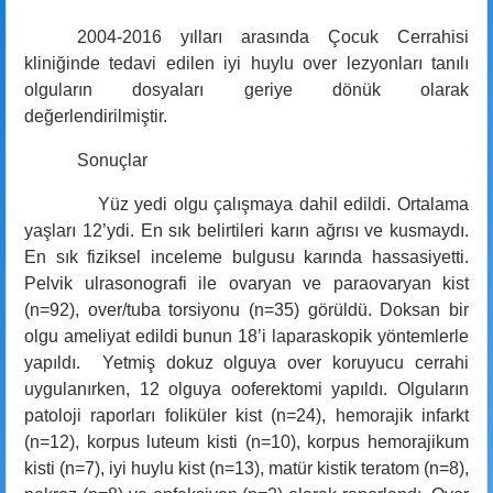
2004-2016 yılları arasında Çocuk Cerrahisi
kliniğinde tedavi edilen iyi huylu over lezyonları tanılı
olguların dosyaları geriye dönük olarak
değerlendirilmiştir.
Sonuçlar
Yüz yedi olgu çalışmaya dahil edildi. Ortalama
yaşları 12’ydi. En sık belirtileri karın ağrısı ve kusmaydı.
En sık fiziksel inceleme bulgusu karında hassasiyetti.
Pelvik ulrasonografi ile ovaryan ve paraovaryan kist
(n=92), over/tuba torsiyonu (n=35) görüldü. Doksan bir
olgu ameliyat edildi bunun 18’i laparaskopik yöntemlerle
yapıldı. Yetmiş dokuz olguya over koruyucu cerrahi
uygulanırken, 12 olguya ooferektomi yapıldı. Olguların
patoloji raporları foliküler kist (n=24), hemorajik infarkt
(n=12), korpus luteum kisti (n=10), korpus hemorajikum
kisti (n=7), iyi huylu kist (n=13), matür kistik teratom (n=8),