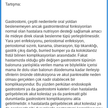
Tartışma:
Gastrostomi, çeşitli nedenlerle oral yoldan
beslenemeyen ancak gastrointestinal fonksiyonları
normal olan hastalara nutrisyon desteği sağlamak amacı
ile mideye direk olarak beslenme tüpü yerleştirilmesidir.
Yara yeri enfeksiyonu
,
periostomal enfeksiyon,
periostomal sızıntı, kanama, ülserasyon, tüp tıkanıklığı,
gastrik çıkış darlığı, burried bumper ya da kolokütanöz
fistül bilinen komplikasyonları arasındadır. Fakat
hastamızda olduğu gibi değişen gastrostomi tüpünün
balonuna yanlışlıkla verilen mama ve böylelikle içerisi
mama ile dolu olan balonun düodenuma kadar ilerleyip
sfinterin önünde obtruksiyona ve akut pankreatite neden
olması gerçekten çok nadir olabilecek bir
komplikasyondur. Bu yüzden perkütan endoskopik
gastrostomi ya da gastrostomi kateteri olan hastalarda
gelişebilecek akut kolestaz ya da pankreatit gibi
durumlarda gastrostomi komplikasyonu akla
getirilmelidir.
n hastalarda gelişebilecek akut kolestaz ya