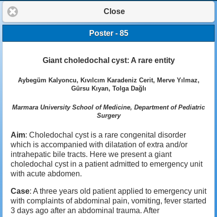
Close
Poster - 85
Giant choledochal cyst: A rare entity
Aybegüm Kalyoncu, Kıvılcım Karadeniz Cerit, Merve Yılmaz,
Gürsu Kıyan, Tolga Dağlı
Marmara University School of Medicine, Department of Pediatric
Surgery
Aim
: Choledochal cyst is a rare congenital disorder
which is accompanied with dilatation of extra and/or
intrahepatic bile tracts. Here we present a giant
choledochal cyst in a patient admitted to emergency unit
with acute abdomen.
Case
: A three years old patient applied to emergency unit
with complaints of abdominal pain, vomiting, fever started
3 days ago after an abdominal trauma. After