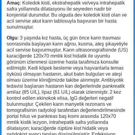
Amaç
: Koledok kisti, ekstrahepatik ve/veya intrahepatik
safra yollarında dilatasyonu ile seyreden nadir bir
konjenital durumdur. Bu olguda dev koledok kisti olan ve
acil servise akut karın tablosuyla başvuran bir hasta
sunulmuştur.
Olgu
: 3 yaşında kız hasta, üç gün önce karın travması
sonrasında başlayan karın ağrısı, kusma, ateş şikayetiyle
acil servise başvurmuştur. Karın ultrasonografisinde (US)
karaciğerde 120x70 mmlik kist hidatik ile uyumlu
görünüm izlenmesi üzerine hasta tarafımıza konsulte
edilmiştir. Kedi köpek besleme veya hayvanlarla temas
öyküsü olmayan hastanın, akut batın bulguları ve ateşi
olması üzerine kliniğimizde takibe alınmıştır. Antibiyotik
tedavisi başlanan hastanın kan değerlerinde pankreatik
amilaz (85 U/L), lipaz (61 U/L) olarak izlenmiştir. 2 kez
kontrol edilen ekinokok elisa, IgG değerleri negatif
bulunmuştur. Çekilen karın manyetik rezonans ve
tomografisinin radyoloji tarafından değerlendirilmesinde
portal hilus ve pankreas baş kısmı arasında 120x70
mmlik kistik lezyon, intrahepatik safra yollarında
dilatasyon; karaciğerde rüptüre kist hidatik veya
psödokist ayırıcı tanıları düşünülmüştür. Enfeksiyon