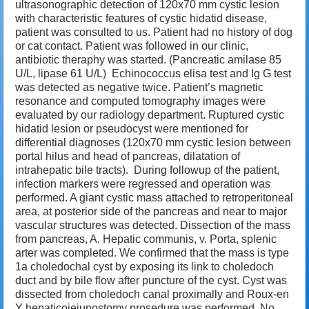
ultrasonographic detection of 120x70 mm cystic lesion
with characteristic features of cystic hidatid disease,
patient was consulted to us. Patient had no history of dog
or cat contact. Patient was followed in our clinic,
antibiotic theraphy was started. (Pancreatic amilase 85
U/L, lipase 61 U/L) Echinococcus elisa test and Ig G test
was detected as negative twice. Patient’s magnetic
resonance and computed tomography images were
evaluated by our radiology department. Ruptured cystic
hidatid lesion or pseudocyst were mentioned for
differential diagnoses (120x70 mm cystic lesion between
portal hilus and head of pancreas, dilatation of
intrahepatic bile tracts). During followup of the patient,
infection markers were regressed and operation was
performed. A giant cystic mass attached to retroperitoneal
area, at posterior side of the pancreas and near to major
vascular structures was detected. Dissection of the mass
from pancreas, A. Hepatic communis, v. Porta, splenic
arter was completed. We confirmed that the mass is type
1a choledochal cyst by exposing its link to choledoch
duct and by bile flow after puncture of the cyst. Cyst was
dissected from choledoch canal proximally and Roux-en
Y hepaticojejunostomy prosedure was performed. No