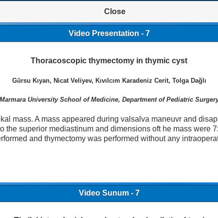
Close
Video Presentation - 7
Thoracoscopic thymectomy in thymic cyst
Gürsu Kıyan, Nicat Veliyev, Kıvılcım Karadeniz Cerit, Tolga Dağlı
Marmara University School of Medicine, Department of Pediatric Surger
rvikal mass. A mass appeared during valsalva maneuvr and disap
mus to the superior mediastinum and dimensions oft he mass wer
performed and thymectomy was performed without any intraoperat
Video Sunum - 7