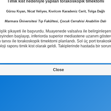
Timik kist nedeniyle yapılan torakoskopik timektomi
Gürsu Kıyan, Nicat Veliyev, Kıvılcım Karadeniz Cerit, Tolga Dağlı
Marmara Üniversitesi Tıp Fakültesi, Çocuk Cerrahisi Anabilim Dalı
ik şikayeti ile başvurdu. Muayenede valsalva ile belirginleşen 
zeyinden başlayıp, inferiorda superior mediastene uzanım göste
 ön tanısı ile torakoskopik timektomi planlandı. Sol üç port torako
ji raporu timik kist olarak geldi. Takiplerinde hastada bir soru
Close