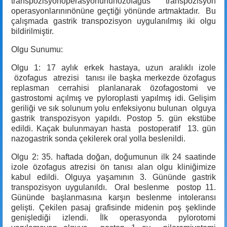
transpozisyonoperasyonununözofagus transpozisyon
operasyonlarınınönüne geçtiği yönünde artmaktadır. Bu
çalışmada gastrik transpozisyon uygulanılmış iki olgu
bildirilmiştir.
Olgu Sunumu:
Olgu 1: 17 aylık erkek hastaya, uzun aralıklı izole
özofagus atrezisi tanısı ile başka merkezde özofagus
replasman cerrahisi planlanarak özofagostomi ve
gastrostomi açılmış ve pyloroplasti yapılmış idi. Gelişim
geriliği ve sık solunum yolu enfeksiyonu bulunan olguya
gastrik transpozisyon yapıldı. Postop 5. gün ekstübe
edildi. Kaçak bulunmayan hasta postoperatif 13. gün
nazogastrik sonda çekilerek oral yolla beslenildi.
Olgu 2: 35. haftada doğan, doğumunun ilk 24 saatinde
izole özofagus atrezisi ön tanısı alan olgu kliniğimize
kabul edildi. Olguya yaşamının 3. Gününde gastrik
transpozisyon uygulanıldı. Oral beslenme postop 11.
Gününde başlanmasına karşın beslenme intoleransı
gelişti. Çekilen pasaj grafisinde midenin poş şeklinde
genişlediği izlendi. İlk operasyonda pylorotomi