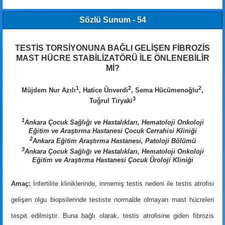
Sözlü Sunum - 54
TESTİS TORSİYONUNA BAĞLI GELİŞEN FİBROZİS
MAST HÜCRE STABİLİZATÖRÜ İLE ÖNLENEBİLİR
Mİ?
1
2
2
Müjdem Nur Azılı
, Hatice Ünverdi
, Sema Hücümenoğlu
,
3
Tuğrul Tiryaki
1
Ankara Çocuk Sağlığı ve Hastalıkları, Hematoloji Onkoloji
Eğitim ve Araştırma Hastanesi Çocuk Cerrahisi Kliniği
2
Ankara Eğitim Araştırma Hastanesi, Patoloji Bölümü
3
Ankara Çocuk Sağlığı ve Hastalıkları, Hematoloji Onkoloji
Eğitim ve Araştırma Hastanesi Çocuk Üroloji Kliniği
Amaç:
İnfertilite kliniklerinde, inmemiş testis nedeni ile testis atrofisi
gelişen olgu biopsilerinde testiste normalde olmayan mast hücreleri
tespit edilmiştir. Buna bağlı olarak, testis atrofisine giden fibrozis