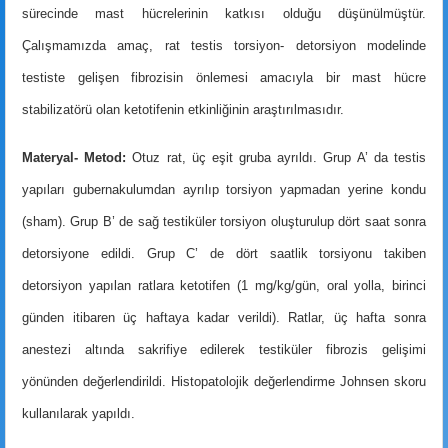
sürecinde mast hücrelerinin katkısı olduğu düşünülmüştür.
Çalışmamızda amaç, rat testis torsiyon- detorsiyon modelinde
testiste gelişen fibrozisin önlemesi amacıyla bir mast hücre
stabilizatörü olan ketotifenin etkinliğinin araştırılmasıdır.
Materyal- Metod:
Otuz rat, üç eşit gruba ayrıldı. Grup A’ da testis
yapıları gubernakulumdan ayrılıp torsiyon yapmadan yerine kondu
(sham). Grup B’ de sağ testiküler torsiyon oluşturulup dört saat sonra
detorsiyone edildi. Grup C’ de dört saatlik torsiyonu takiben
detorsiyon yapılan ratlara ketotifen (1 mg/kg/gün,
oral yolla, birinci
günden itibaren üç haftaya kadar verildi). Ratlar, üç hafta sonra
anestezi altında sakrifiye edilerek testiküler fibrozis gelişimi
yönünden değerlendirildi. Histopatolojik değerlendirme Johnsen skoru
kullanılarak yapıldı.