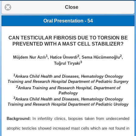
Close
Oral Presentation - 54
CAN TESTICULAR FIBROSIS DUE TO TORSION BE
PREVENTED WITH A MAST CELL STABILIZER?
1
2
2
Müjdem Nur Azılı
, Hatice Ünverdi
, Sema Hücümenoğlu
,
3
Tuğrul Tiryaki
1
Ankara Child Health and Diseases, Hematology Oncology
Training and Research Hospital Department of Pediatric Surgery
2
Ankara Training and Research Hospital, Department of
Pathology
3
Ankara Child Health and Diseases, Hematology Oncology
Training and Research Hospital Department of Pediatric Urology
Background:
In infertility clinics, biopsies taken from unde
s
cended
atrophic testicles showed increased mast cells which are not found in