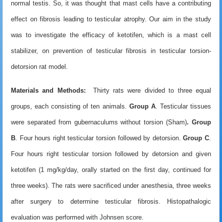
normal testis. So, it was thought that mast cells have a contributing
effect on fibrosis leading to testicular atrophy. Our aim in the study
was to investigate the efficacy of ketotifen, which is a mast cell
stabilizer, on prevention of testicular fibrosis in testicular torsion-
detorsion rat model.
Materials and Methods:
Thirty rats were divided to three equal
groups, each consisting of ten animals.
Group A
. Testicular tissues
were separated from gubernaculums without torsion (Sham)
. Group
B
. Four hours right
testicular
torsion
followed by detorsion.
Group C
.
Four hours right
testicular
torsion
followed by detorsion and given
ketotifen (1 mg/kg/day, orally started on the first day, continued for
three weeks). The rats were sacrificed under anesthesia, three weeks
after surgery to determine testicular fibrosis. Histopathalogic
evaluation was performed with Johnsen score.