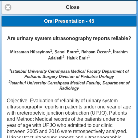
Close
Oral Presentation - 45
Are urinary system ultrasonography reports reliable?
1
1
1
Mirzaman Hüseyinov
, Şenol Emre
, Rahşan Özcan
, İbrahim
2
1
Adaletli
, Haluk Emir
1
Istanbul University Cerrahpasa Medical Faculty Department of
Pediatric Surgery Division of Pediatric Urology
2
Istanbul University Cerrahpasa Medical Faculty, Department of
Radiology
Objective: Evaluation of reliability of urinary system
ultrasonography reports in patients under one year of age
with ureteropelvic junction obstruction (UPJO). Patients
and Method: Medical records of the patients under one
year of age with UPJO who admitted to our clinic
between 2005 and 2016 were retrospectively analyzed.
Urinary tract ultrasound reports and ultrasonographic