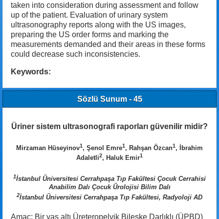
taken into consideration during assessment and follow
up of the patient. Evaluation of urinary system
ultrasonography reports along with the US images,
preparing the US order forms and marking the
measurements demanded and their areas in these forms
could decrease such inconsistencies.
Keywords:
Sözlü Sunum - 45
Üriner sistem ultrasonografi raporları güvenilir midir?
1
1
1
Mirzaman Hüseyinov
, Şenol Emre
, Rahşan Özcan
, İbrahim
2
1
Adaletli
, Haluk Emir
1
İstanbul Üniversitesi Cerrahpaşa Tıp Fakültesi Çocuk Cerrahisi
Anabilim Dalı Çocuk Ürolojisi Bilim Dalı
2
İstanbul Üniversitesi Cerrahpaşa Tıp Fakültesi, Radyoloji AD
Amaç: Bir yaş altı Üreteropelvik Bileşke Darlıklı (ÜPBD)