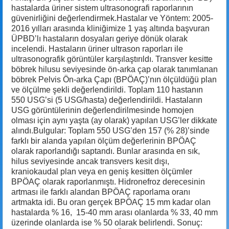
hastalarda üriner sistem ultrasonografi raporlarının
güvenirliğini değerlendirmek.Hastalar ve Yöntem: 2005-
2016 yılları arasında kliniğimize 1 yaş altında başvuran
ÜPBD’lı hastaların dosyaları geriye dönük olarak
incelendi. Hastaların üriner ultrason raporları ile
ultrasonografik görüntüler karşılaştırıldı. Transver kesitte
böbrek hilusu seviyesinde ön-arka çap olarak tanımlanan
böbrek Pelvis Ön-arka Çapı (BPÖAÇ)’nın ölçüldüğü plan
ve ölçülme şekli değerlendirildi. Toplam 110 hastanın
550 USG’si (5 USG/hasta) değerlendirildi. Hastaların
USG görüntülerinin değerlendirilmesinde homojen
olması için aynı yaşta (ay olarak) yapılan USG’ler dikkate
alındı.Bulgular: Toplam 550 USG’den 157 (% 28)’sinde
farklı bir alanda yapılan ölçüm değerlerinin BPÖAÇ
olarak raporlandığı saptandı. Bunlar arasında en sık,
hilus seviyesinde ancak transvers kesit dışı,
kraniokaudal plan veya en geniş kesitten ölçümler
BPÖAÇ olarak raporlanmıştı. Hidronefroz derecesinin
artması ile farklı alandan BPÖAÇ raporlama oranı
artmakta idi. Bu oran gerçek BPÖAÇ 15 mm kadar olan
hastalarda % 16, 15-40 mm arası olanlarda % 33, 40 mm
üzerinde olanlarda ise % 50 olarak belirlendi. Sonuç: