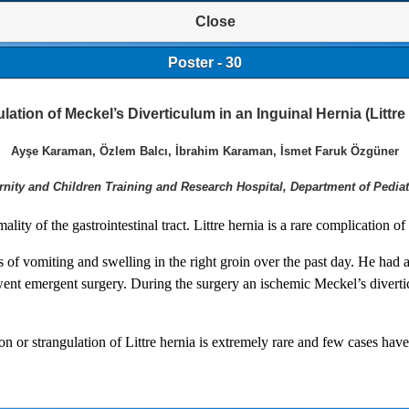
Close
Poster - 30
lation of Meckel’s Diverticulum in an Inguinal Hernia (Littre
Ayşe Karaman, Özlem Balcı, İbrahim Karaman, İsmet Faruk Özgüner
rnity and Children Training and Research Hospital, Department of Pediat
ty of the gastrointestinal tract. Littre hernia is a rare complication o
of vomiting and swelling in the right groin over the past day. He had a
went emergent surgery. During the surgery an ischemic Meckel’s diverti
on or strangulation of Littre hernia is extremely rare and few cases have 