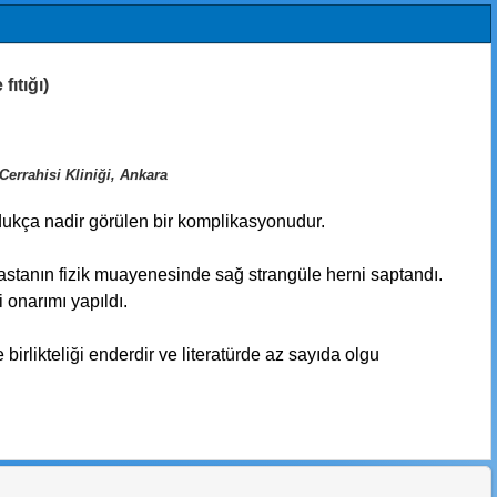
fıtığı)
errahisi Kliniği, Ankara
oldukça nadir görülen bir komplikasyonudur.
hastanın fizik muayenesinde sağ strangüle herni saptandı.
 onarımı yapıldı.
irlikteliği enderdir ve literatürde az sayıda olgu