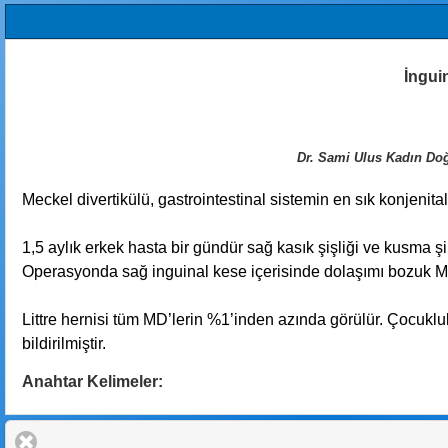
İnguin
Dr. Sami Ulus Kadın Doğ
Meckel divertikülü, gastrointestinal sistemin en sık konjenita
1,5 aylık erkek hasta bir gündür sağ kasık şişliği ve kusma
Operasyonda sağ inguinal kese içerisinde dolaşımı bozuk Mec
Littre hernisi tüm MD’lerin %1’inden azında görülür. Çocukluk 
bildirilmiştir.
Anahtar Kelimeler: