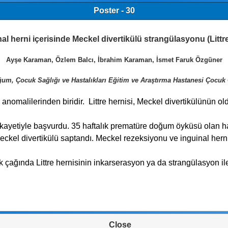
Poster - 30
al herni içerisinde Meckel divertikülü strangülasyonu (Littre 
Ayşe Karaman, Özlem Balcı, İbrahim Karaman, İsmet Faruk Özgüner
um, Çocuk Sağlığı ve Hastalıkları Eğitim ve Araştırma Hastanesi Çocuk C
l anomalilerinden biridir. Littre hernisi, Meckel divertikülünün 
 şikayetiyle başvurdu. 35 haftalık prematüre doğum öyküsü olan 
kel divertikülü saptandı. Meckel rezeksiyonu ve inguinal herni
çağında Littre hernisinin inkarserasyon ya da strangülasyon ile b
Close