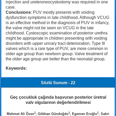
injection and ureteroneocystostomy was required in one
case.
Conclusions
: PUV mostly presents with voiding
dysfunction symptoms in late childhood. Although VCUG
is an effective method in the diagnosis of PUV in infancy,
the valve might not be seen on VCUG in the late
childhood. Cystoscopic examination of posterior urethra
might be appropriate in children presenting with voiding
disorders with upper urinary tract deterioration. Type III
valves which is a rare type of PUV, are more common in
older age group than newborn group. Valve treatment of
the older age group are better than the neonatal group.
Keywords:
Sözlü Sunum - 22
Geç çocukluk çağında başvuran posterior üretral
valv olgularının değerlendirilmesi
1
1
1
Mehmet Ali Özen
, Gökhan Gündoğdu
, Egemen Eroğlu
, Sabri