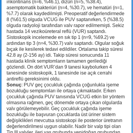
inkontinans (n=6, %46.1), dizüri (n=5, %38.4),
asemptomatik bakteriüri (n=4, %30.7), ve hematüri (n=1,
%7.7) olarak kaydedilmişti. Preoperatif değerlendirmede
8 (%61.5) olguda VCUG ile PUV saptanırken, 5 (%38.5)
olguda radyoloji tarafından valv rapor edilmemişti. Sekiz
hastada 14 vezikoüreteral reflü (VUR) saptandı.
Sistoskopik incelemede en sık tip 1 (n=9, %69.2) ve
ardından tip 3 (n=4, %30.7) valv saptandı. Olgular soğuk
bıçak ile kesilerek tedavi edildiler. Ortalama takip süresi
42.8 ay (2-156 ay) idi. Takip süresi sonucunda 11
hastada klinik semptomların tamamen gerilediği
gözlendi. On dört VUR’dan 9 tanesi kaybolurken 4
tanesinde sistoskopik, 1 tanesinde ise açık cerrahi
antireflü gereksinimi oldu.
Sonuç
: PUV geç çocukluk çağında çoğunlukla işeme
bozukluğu semptomları ile ortaya çıkmaktadır. Erken
çocukluk çağında PUV tanısında VCUG etkin bir yöntem
olmasına rağmen, geç dönemde ortaya çıkan olgularda
valv görülemeyebilir. Geç çocukluk çağında işeme
bozukluğu ile başvuran çocuklarda üst üriner sistem
değişiklikleri mevcutsa sistoskopi ile posterior üretranın
değerlendirilmesi uygun olabilir. Nadir bir valp tipi olan
Tip III valvler, ileri yaş grubunda yenidoğan grubundan