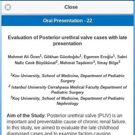
Close
Oral Presentation - 22
Evaluation of Posterior urethral valve cases with late
presentation
1
1
1
Mehmet Ali Özen
, Gökhan Gündoğdu
, Egemen Eroğlu
, Sabri
2
3
3
Nafiz Cenk Büyükünal
, Mehmet Taşdemir
, Ilmay Bilge
1
Koc University, School of Medicine, Department of Pediatric
Surgery
2
Istanbul University Cerrahpasa Medical Faculty Department of
Pediatric Surgery
3
Koç University, School of Medicine, Department of Pediatric
Nephrology
Aim of the Study
: Posterior urethral valve (PUV) is an
important and preventable cause of chronic renal failure.
In this study, we aimed to evaluate the late childhood
diagnosed cases and to examine factors causing