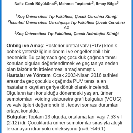
2
3
3
Nafiz Cenk Büyükünal
, Mehmet Taşdemir
, Ilmay Bilge
1
Koç Üniversitesi Tıp Fakültesi, Çocuk Cerrahisi Kliniği
2
İstanbul Üniversitesi Cerrahpaşa Tıp Fakültesi Çocuk Cerrahisi
AD
3
Koç Üniversitesi Tıp Fakültesi, Çocuk Nefrolojisi Kliniği
Önbilgi ve Amaç
: Posterior üretral valv (PUV) kronik
böbrek yetersizliğinin önemli ve engellenebilir bir
nedenidir. Bu çalışmada geç çocukluk çağında tanısı
konulan olguları değerlendirmek ve geç tanıya neden
olan faktörlerin irdelenmesi amaçlanmıştır.
Hastalar ve Yöntem
: Ocak 2003-Nisan 2016 tarihleri
arasında geç çocukluk çağında PUV tanısı alan
hastaların kayıtları geriye dönük olarak incelendi.
Olguların tanı konulduğu dönemdeki yaşları, üriner
semptomları, voiding sistouretra grafi bulguları (VCUG)
ve valv tipleri değerlendirildi, tedavi sonrası durumları
ortaya konuldu.
Bulgular
: Toplam 13 olguda, ortalama tanı yaşı 7.53 yıl
(2-12) idi. Çocuklarda üriner semptomlar sırasıyla ateşli
tekrarlayan idrar yolu enfeksiyonu (n=6, %46.1),