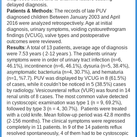
delayed diagnosis.
Patients & Methods
: The records of late PUV
diagnosed children Between January 2003 and April
2016 were analyzed retrospectively. Age at initial
diagnosis, urinary symptoms, voiding cystourethrogram
findings (VCUG), valve types and postoperative
outcomes were reviewed.
Results
: A total of 13 patients, average age of diagnosis
were 7.53 years ( 2-12 years ). The patients urinary
symptoms were in order of urinary tract infection (n=6,
46.1%), incontinence (n=6, 46.1%), dysuria (n=5, 38.4%),
asymptomatic bacteriuria (n=4, 30.7%), and hematuria
(n=1, %7.7). PUV was displayed by VCUG in 8 (61.5%)
of cases, while it couldn’t be noticed in 5 (38.5%) cases
by radiology. Vesicoureteral reflux (VUR) was found in 14
renal units of 8 cases. The most common valve detected
in cystoscopic examination was type 1 (n = 9, 69.2%),
followed by type 3 (n = 4, 30.7%). Patients were treated
with a cold knife. Mean follow-up period was 42.8 months
(2-156 months). The clinical symptoms were regressed
completely in 11 patients. In 9 of the 14 patients reflux
resolved spontaneously, 4 of them had to be cystoscopic