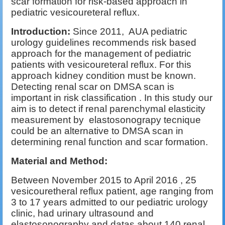
scar formation for risk-based approach in
pediatric vesicoureteral reflux.
Introduction:
Since 2011, AUA pediatric
urology guidelines recommends risk based
approach for the management of pediatric
patients with vesicoureteral reflux. For this
approach kidney condition must be known.
Detecting renal scar on DMSA scan is
important in risk classification . In this study our
aim is to detect if renal parenchymal elasticity
measurement by elastosonograpy tecnique
could be an alternative to DMSA scan in
determining renal function and scar formation.
Material and Method:
Between November 2015 to April 2016 , 25
vesicouretheral reflux patient, age ranging from
3 to 17 years admitted to our pediatric urology
clinic, had urinary ultrasound and
elastosonography and datas about 140 renal