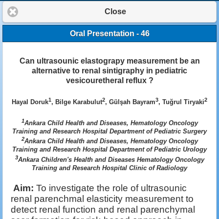
Close
Oral Presentation - 46
Can ultrasounic elastograpy measurement be an
alternative to renal sintigraphy in pediatric
vesicouretheral reflux ?
1
2
3
2
Hayal Doruk
, Bilge Karabulut
, Gülşah Bayram
, Tuğrul Tiryaki
1
Ankara Child Health and Diseases, Hematology Oncology
Training and Research Hospital Department of Pediatric Surgery
2
Ankara Child Health and Diseases, Hematology Oncology
Training and Research Hospital Department of Pediatric Urology
3
Ankara Children's Health and Diseases Hematology Oncology
Training and Research Hospital Clinic of Radiology
Aim:
To investigate the role of ultrasounic
renal parenchmal elasticity measurement to
detect renal function and renal parenchymal