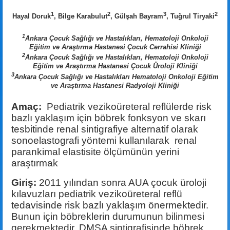
1
2
3
2
Hayal Doruk
, Bilge Karabulut
, Gülşah Bayram
, Tuğrul Tiryaki
1
Ankara Çocuk Sağlığı ve Hastalıkları, Hematoloji Onkoloji
Eğitim ve Araştırma Hastanesi Çocuk Cerrahisi Kliniği
2
Ankara Çocuk Sağlığı ve Hastalıkları, Hematoloji Onkoloji
Eğitim ve Araştırma Hastanesi Çocuk Üroloji Kliniği
3
Ankara Çocuk Sağlığı ve Hastalıkları Hematoloji Onkoloji Eğitim
ve Araştırma Hastanesi Radyoloji Kliniği
Amaç:
Pediatrik vezikoüreteral reflülerde
risk
bazlı yaklaşım için böbrek fonksyon ve skarı
tesbitinde renal sintigrafiye alternatif olarak
sonoelastografi yöntemi kullanılarak renal
parankimal elastisite ölçümünün yerini
araştırmak
Giriş:
2011 yılından sonra AUA çocuk üroloji
kılavuzları pediatrik vezikoüreteral reflü
tedavisinde risk bazlı yaklaşım önermektedir.
Bunun için böbreklerin durumunun bilinmesi
gerekmektedir.
DMSA sintigrafisinde böbrek