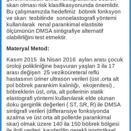
skarı olması risk klasifikasyonunda önemlidir.
Bu çalışmamızda hedefimiz böbrek fonksyon
ve skarı tesbitinde
sonoelastografi yöntemi
kullanılarak renal parankimal elastisite
ölçümünün
DMSA sintigrafiye alternatif
olabilirliğini test etmektir.
Materyal Metod:
Kasım 2015 ila Nisan 2016 ayları arası çocuk
üroloji polikliniğine başvuran yaşları 3 ila 17
arası değişen 25 vezikoüreteral reflü
hastasının üriner ultrason verileri (üst ,orta alt
pol böbrek parankim kalınlığı, ekojenitesi) ,
böbreklerin üst, orta, alt pollerinin statik
elastografi yöntemi kullanılarak elde olunan
doku gerginlik değerleri ( ST, SR, R) ile DMSA
sintigrafi verileri (differansiye fonksiyonda
azalma ve üst orta alt pollerde parankimal
skar) olmak üzere 140 ila 150 böbrek bölgesi
ile ilgili verileri kaydedilip gerekli istatistiksel