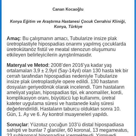
Canan Kocaoğlu
Konya Eğitim ve Araştırma Hastanesi Çocuk Cerrahisi Kliniği,
Konya, Türkiye
Amaç
: Bu çalışmanın amacı, Tubularize insize plak
üretroplastiyle hipospadias onarımı yapılmış çocuklarda
üretrokütanöz fistül ve meatal stenozun oluşumunu
etkileyen belirleyicilerin ayrıştırılmasıdır.
Materyal ve Metod
: 2008’den 2016’ya kadar yaş
ortalamaları 3,9 ± 2.9yıl (5ay-14yıl) olan 130 hasta tek bir
cerrah tarafından hipospadias nedeniyle Tubularize
insize plak üretroplastiyle opere edildi. 130 hastanın
dosyaları geriyedönük olarak incelendi. Tüm hastaların
ameliyat yaşları, hipospadias tipi, ek anomaliler, kordi,
komplikasyon oranı, büyütücü lup kullanımı, üretral
kateter uygulama süresi ve hastanede kalış süresi
değerlendirildi. Hastaların taburcu olduktan sonra 10.
Gün, 1. Ay ve 6. Ay kontrol muayeneleri yapıldı.
Sonuçlar
: Yüzotuz çocuğun 103’ü distal hipospadiasa
sahipti ve bunlar 7 glanüler, 60 koronal, 13 megameatus,
23 subkoronal hipospadias içermekteydi. Yirmiyedi