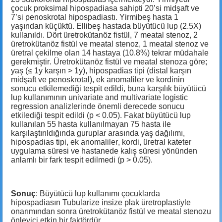
çocuk proksimal hipospadiasa sahipti 20’si midşaft ve
7’si penoskrotal hipospadiastı. Yirmibeş hasta 1
yaşından küçüktü. Ellibeş hastada büyütücü lup (2.5X)
kullanıldı. Dört üretrokütanöz fistül, 7 meatal stenoz, 2
üretrokütanöz fistül ve meatal stenoz, 1 meatal stenoz ve
üretral çekilme olan 14 hastaya (10.8%) tekrar müdahale
gerekmiştir. Üretrokütanöz fistül ve meatal stenoza göre;
yaş (≤ 1y karşın ˃ 1y), hipospadias tipi (distal karşın
midşaft ve penoskrotal), ek anomaliler ve kordinin
sonucu etkilemediği tespit edildi, buna karşılık büyütücü
lup kullanımının univariate and multivariate logistic
regression analizlerinde önemli derecede sonucu
etkilediği tespit edildi (p < 0.05). Fakat büyütücü lup
kullanılan 55 hasta kullanılmayan 75 hasta ile
karşılaştırıldığında guruplar arasında yaş dağılımı,
hipospadias tipi, ek anomaliler, kordi, üretral kateter
uygulama süresi ve hastanede kalış süresi yönünden
anlamlı bir fark tespit edilmedi (p ˃ 0.05).
Sonuç
: Büyütücü lup kullanımı çocuklarda
hipospadiasın Tubularize insize plak üretroplastiyle
onarımından sonra üretrokütanöz fistül ve meatal stenozu
önleyici etkin bir faktördür.