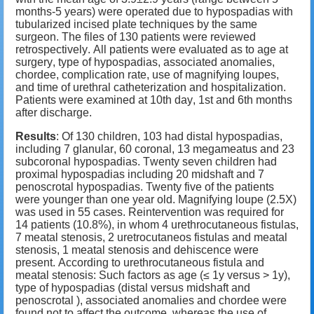
months-5 years) were operated due to hypospadias with
tubularized incised plate techniques by the same
surgeon. The files of 130 patients were reviewed
retrospectively. All patients were evaluated as to age at
surgery, type of hypospadias, associated anomalies,
chordee, complication rate, use of magnifying loupes,
and time of urethral catheterization and hospitalization.
Patients were examined at 10th day, 1st and 6th months
after discharge.
Results
: Of 130 children, 103 had distal hypospadias,
including 7 glanular, 60 coronal, 13 megameatus and 23
subcoronal hypospadias. Twenty seven children had
proximal hypospadias including 20 midshaft and 7
penoscrotal hypospadias.
Twenty five of the patients
were younger than one year old. Magnifying loupe (2.5X)
was used in 55 cases.
Reintervention was required
for
14 patients (10.8%), in whom 4 urethrocutaneous fistulas,
7 meatal stenosis, 2 uretrocutaneos fistulas and meatal
stenosis, 1 meatal stenosis and dehiscence were
present.
According to urethrocutaneous fistula and
meatal stenosis: Such factors as age (≤ 1y versus ˃ 1y),
type of hypospadias (distal versus midshaft and
penoscrotal ), associated anomalies and chordee were
found not to affect the outcome, whereas the use of