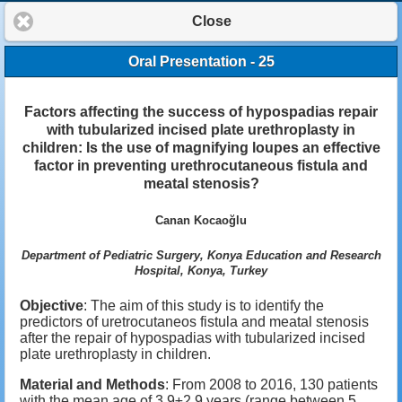
Close
Oral Presentation - 25
Factors affecting the success of hypospadias repair
with tubularized incised plate urethroplasty in
children: Is the use of magnifying loupes an effective
factor in preventing urethrocutaneous fistula and
meatal stenosis?
Canan Kocaoğlu
Department of Pediatric Surgery, Konya Education and Research
Hospital, Konya, Turkey
Objective
: The aim of this study is to identify the
predictors of uretrocutaneos fistula and meatal stenosis
after the repair of hypospadias with tubularized incised
plate urethroplasty in children.
Material and Methods
: From 2008 to 2016, 130 patients
with the mean age of 3.9±2.9 years (range between 5