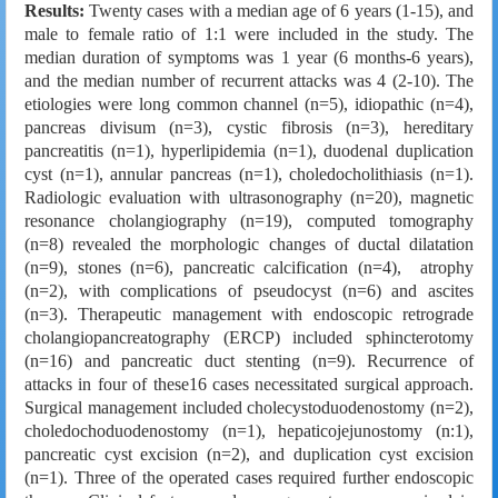
Results:
Twenty cases with a median age of 6 years (1-15), and
male to female ratio of 1:1 were included in the study. The
median duration of symptoms was 1 year (6 months-6 years),
and the median number of recurrent attacks was 4 (2-10). The
etiologies were long common channel (n=5), idiopathic (n=4),
pancreas divisum (n=3), cystic fibrosis (n=3), hereditary
pancreatitis (n=1), hyperlipidemia (n=1), duodenal duplication
cyst (n=1), annular pancreas (n=1), choledocholithiasis (n=1).
Radiologic evaluation with ultrasonography (n=20), magnetic
resonance cholangiography (n=19), computed tomography
(n=8) revealed the morphologic changes of ductal dilatation
(n=9), stones (n=6), pancreatic calcification (n=4), atrophy
(n=2), with complications of pseudocyst (n=6) and ascites
(n=3). Therapeutic management with endoscopic retrograde
cholangiopancreatography (ERCP) included sphincterotomy
(n=16) and pancreatic duct stenting (n=9). Recurrence of
attacks in four of these16 cases necessitated surgical approach.
Surgical management included cholecystoduodenostomy (n=2),
choledochoduodenostomy (n=1), hepaticojejunostomy (n:1),
pancreatic cyst excision (n=2), and duplication cyst excision
(n=1). Three of the operated cases required further endoscopic