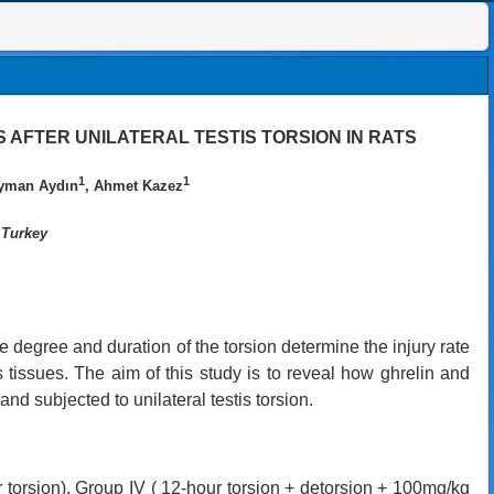
 AFTER UNILATERAL TESTIS TORSION IN RATS
1
1
eyman Aydın
, Ahmet Kazez
 Turkey
 degree and duration of the torsion determine the injury rate
s tissues.
The aim of this study
is to reveal how ghrelin and
) and
subjected to unilateral testis torsion.
r torsion), Group IV ( 12-hour torsion + detorsion + 100mg/kg