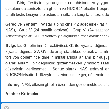
Giriş:
Testis torsiyonu çocuk cerrahisinde en yaygın 
dokularında sentezlenen
ghrelin ve NUCB2/nefsatin-1
expre
taraflı testis torsiyonu oluşturulan ratlarda karşı taraf testi
Gereç ve Yöntem:
Wistar albino cinsi 42 adet erkek rat 7 
NAS), Grup V (24 saatlik torsiyon), Grup VI (24 saat t
k
onsantrasyonları ELİSA yöntemiyle ölçülürken testis dokularında
Bulgular:
Ghrelin immünreaktivitesi; G1 ile kıyaslandığında GI
kıyaslandığında GV, GVII de artış istatistiksel olarak anlamlı
torsiyon döneminde ghrelin miktarlarında anlamlı bir düş
olarak anlamlı bir değişiklik gözlenmezken yirmidört saat
düzeylerini geriletemedi. Sonuç olarak; NAS tedavisi er
NUCB2/N
efsatin-1 düzeyleri üzerine ise ne geç dönemde n
Sonuç:
NAS; etkisini ghrelin üzerinden göstermekte aditif e
Anahtar Kelimeler: