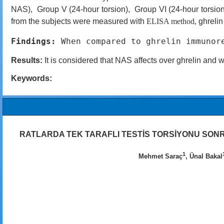
NAS), Group V (24-hour torsion), Group VI (24-hour tors
from the subjects were measured with
ELISA method,
ghrelin
Findings: 
When
compared to ghrelin immunor
Results:
It is considered that NAS affects over ghrelin and wit
Keywords:
RATLARDA TEK TARAFLI TESTİS TORSİYONU SONRA
1
Mehmet Saraç
, Ünal Bakal