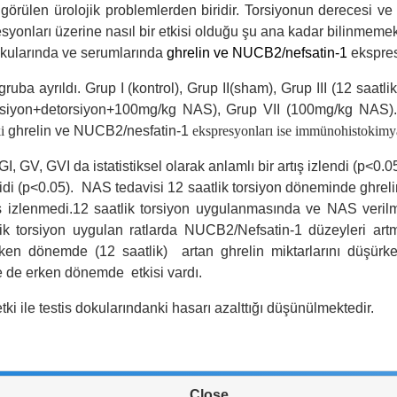
görülen ürolojik problemlerden biridir.
Torsiyonun derecesi ve 
syonları üzerine nasıl bir etkisi olduğu şu ana kadar bilinmeme
s dokularında ve serumlarında
ghrelin ve NUCB2/nefsatin-1
ekspres
gruba ayrıldı. Grup I (kontrol), Grup II(sham), Grup III (12 saat
orsiyon+detorsiyon+100mg/kg NAS), Grup VII (100mg/kg NAS).
ki
ghrelin ve NUCB2/nesfatin-1
ekspresyonları ise immünohistokimya
, GV, GVI da istatistiksel olarak anlamlı bir artış izlendi (p<0.05
 idi (p<0.05).
NAS tedavisi 12 saatlik torsiyon döneminde ghrelin 
üş izlenmedi.12 saatlik torsiyon uygulanmasında ve NAS veri
lik torsiyon uygulan ratlarda
NUCB2/N
efsatin-1 düzeyleri a
ken dönemde (12 saatlik) artan ghrelin miktarlarını düşür
e de erken dönemde etkisi vardı.
tki ile testis dokularındanki hasarı azalttığı düşünülmektedir.
Close