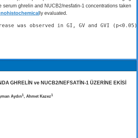
e s
erum ghrelin and NUCB2/nesfatin-1 concentrations taken
nohistochemical
ly evaluated.
rease was observed in GI, GV and GVI (p<0.05)
DA GHRELİN ve NUCB2/NEFSATİN-1 ÜZERİNE EKİSİ
1
1
eyman Aydın
, Ahmet Kazez