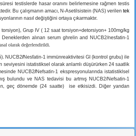
süresi testislerde hasar oranını belirlemesine rağmen testis
ktedir. Bu çalışmanın amacı,
N-Asetilsistein (NAS) verilen
tek
yonlarının nasıl değiştiğini ortaya çıkarmaktır.
lik torsiyon), Grup IV ( 12 saat torsiyon+detorsiyon+ 100mg/kg
 Deneklerden alınan s
erum ghrelin and NUCB2/nesfatin-1
sal olarak değerlendirildi.
).
NUCB2
/
Nesfatin-1
immünreaktivitesi GI (kontrol grubu) ile
seviyesini istatistiksel olarak anlamlı düşürürken 24 saatlik
lmesinde
NUCB2
/
N
efsatin-1 ekspresyonularında istatistiklsel
rtmış bulundu ve NAS tedavisi bu artmış
NUCB2/N
efsatin-1
ken, geç dönemde (24 saatte) ise etkisizdi. Diğer yandan