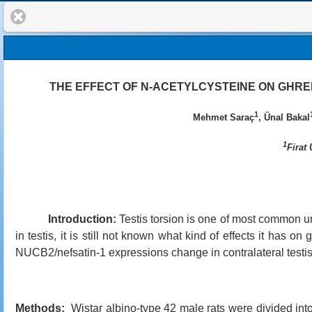
THE EFFECT OF N-ACETYLCYSTEINE ON GHREL
1
Mehmet Saraç
, Ünal Bakal
1
Firat
Introduction:
Testis torsion is one of most common ur
in testis, it is still not known what kind of effects it has on 
NUCB2/nefsatin-1
expressions change in contralateral testis
Methods:
Wistar albino-type 42 male rats were divided into