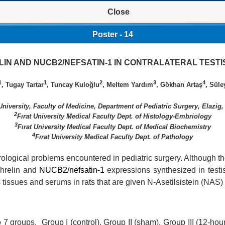
Close
Poster - 14
IN AND NUCB2/NEFSATIN-1 IN CONTRALATERAL TESTIS
1
1
2
3
4
, Tugay Tartar
, Tuncay Kuloğlu
, Meltem Yardım
, Gökhan Artaş
, Sül
 University, Faculty of Medicine, Department of Pediatric Surgery, Elazig,
2
Fırat University Medical Faculty Dept. of Histology-Embriology
3
Fırat University Medical Faculty Dept. of Medical Biochemistry
4
Fırat University Medical Faculty Dept. of Pathology
ological problems encountered in pediatric surgery. Although the
ghrelin and
NUCB2/nefsatin-1
expressions synthesized in testi
 tissues and serums in rats that are given
N-Asetilsistein (NAS
 7 groups. Group I (control), Group II (sham), Group III (12-hou