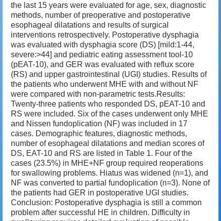
the last 15 years were evaluated for age, sex, diagnostic
methods, number of preoperative and postoperative
esophageal dilatations and results of surgical
interventions retrospectively. Postoperative dysphagia
was evaluated with dysphagia score (DS) [mild:1-44,
severe:>44] and pediatric eating assessment tool-10
(pEAT-10), and GER was evaluated with reflux score
(RS) and upper gastrointestinal (UGI) studies. Results of
the patients who underwent MHE with and without NF
were compared with non-parametric tests.Results:
Twenty-three patients who responded DS, pEAT-10 and
RS were included. Six of the cases underwent only MHE
and Nissen fundoplication (NF) was included in 17
cases. Demographic features, diagnostic methods,
number of esophageal dilatations and median scores of
DS, EAT-10 and RS are listed in Table 1. Four of the
cases (23.5%) in MHE+NF group required reoperations
for swallowing problems. Hiatus was widened (n=1), and
NF was converted to partial fundoplication (n=3). None of
the patients had GER in postoperative UGI studies.
Conclusion: Postoperative dysphagia is still a common
problem after successful HE in children. Difficulty in