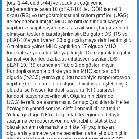
[orta:1-44, ciddi:>44] ve çocukluk çağı yeme
değerlendirme aracı 10 (pEAT-10) ile, GÖR ise reflü
skoru (RS) ve üst gastrointestinal ssitem grafileri (ÜGG)
ile değerlendirilmiştir. MHÖ ile birlikte fundoplikasyon
yapılan ve yapılmayan hastalara ait sonuçlar parametrik
olmayan testlerle karşılaştırılmıştır. Bulgular: DS, RS ve
pEAT-10’e yanıt veren 23 olgu çalışmaya dahil edilmiştir.
Altı olguda yalnız MHÖ yapılırken 17 olguda MHÖ
fundoplikasyonla birlikte yapılmıştır. Demografik bulgular,
tanısal yöntemler, özofagus dilatasyon sayıları, DS,
pEAT-10, RS ortancaları Tablo 1’de gösterilmiştir.
Fundoplikasyonla birlikte yapılan MHÖ sonrası dört
olguda (%23.5) yutma güçlüğü nedeniyle reopererasyon
yapılmıştır. Bunlardan bir olguda hiyatus genişletilmiş, 3
olguda ise Nissen fundoplikasyonu (NF) parsiyel
fundoplikasyona çevrilmiştir. Olguların hiçbirinde
ÜGG’de reflü saptanmamıştır. Sonuç: Çocuklarda Heller
özofagomiyotomi sonrası disfaji önemli bir sorundur.
Yutma güçlüğü NF’na bağlı olabileceğinden detaylı
araştırma ve reoperasyon gerektirebilir. İstatistiksel
olarak anlamlı olmamakla birlikte NF yapılmayan
olgularda yutma ve yeme becerileri daha iyi olup hiçbir