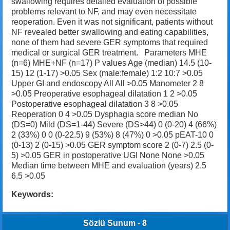
swallowing requires detailed evaluation of possible
problems relevant to NF, and may even necessitate
reoperation. Even it was not significant, patients without
NF revealed better swallowing and eating capabilities,
none of them had severe GER symptoms that required
medical or surgical GER treatment. Parameters MHE
(n=6) MHE+NF (n=17) P values Age (median) 14.5 (10-
15) 12 (1-17) >0.05 Sex (male:female) 1:2 10:7 >0.05
Upper GI and endoscopy All All >0.05 Manometer 2 8
>0.05 Preoperative esophageal dilatation 1 2 >0.05
Postoperative esophageal dilatation 3 8 >0.05
Reoperation 0 4 >0.05 Dysphagia score median No
(DS=0) Mild (DS=1-44) Severe (DS>44) 0 (0-20) 4 (66%)
2 (33%) 0 0 (0-22.5) 9 (53%) 8 (47%) 0 >0.05 pEAT-10 0
(0-13) 2 (0-15) >0.05 GER symptom score 2 (0-7) 2.5 (0-
5) >0.05 GER in postoperative UGI None None >0.05
Median time between MHE and evaluation (years) 2.5
6.5 >0.05
Keywords:
Sözlü Sunum - 8