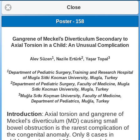
Close
Poster - 158
Gangrene of Meckel’s Diverticulum Secondary to
Axial Torsion in a Child: An Unusual Complication
1
2
3
Alev Süzen
, Nazile Ertürk
, Yaşar Topal
1
Department of Pediatric Surgery,Training and Research Hospital
of Mugla Sitki Kocman University, Mugla, Turkey
2
Department of Pediatric Surgery, Faculty of Medicine, Mugla
Sıtkı Kocman University, Mugla, Turkey
3
Muğla Sıtkı Koçman University, Faculty of Medicine,
Department of Pediatrics, Muğla, Turkey
Introduction
: Axial torsion and gangrene of
Meckel's diverticulum (MD) causing small
bowel obstruction is the rarest complication of
the congenital anomaly. Only 8 cases in