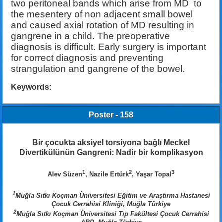
two peritoneal bands which arise from MD to
the mesentery of non adjacent small bowel
and caused axial rotation of MD resulting in
gangrene in a child. The preoperative
diagnosis is difficult. Early surgery is important
for correct diagnosis and preventing
strangulation and gangrene of the bowel.
Keywords:
Poster - 158
Bir çocukta aksiyel torsiyona bağlı Meckel
Divertikülünün Gangreni: Nadir bir komplikasyon
1
2
3
Alev Süzen
, Nazile Ertürk
, Yaşar Topal
1
Muğla Sıtkı Koçman Üniversitesi Eğitim ve Araştırma Hastanesi
Çocuk Cerrahisi Kliniği, Muğla Türkiye
2
Muğla Sıtkı Koçman Üniversitesi Tıp Fakültesi Çocuk Cerrahisi