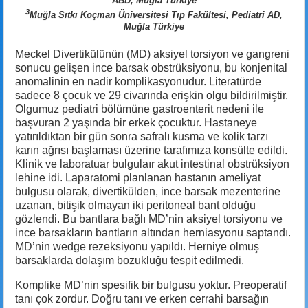
ABD, Muğla Türkiye
3
Muğla Sıtkı Koçman Üniversitesi Tıp Fakültesi, Pediatri AD,
Muğla Türkiye
Meckel Divertikülünün (MD) aksiyel torsiyon ve gangreni
sonucu gelişen ince barsak obstrüksiyonu, bu konjenital
anomalinin en nadir komplikasyonudur. Literatürde
sadece 8 çocuk ve 29 civarında erişkin olgu bildirilmiştir.
Olgumuz pediatri bölümüne gastroenterit nedeni ile
başvuran 2 yaşında bir erkek çocuktur. Hastaneye
yatırıldıktan bir gün sonra safralı kusma ve kolik tarzı
karın ağrısı başlaması üzerine tarafımıza konsülte edildi.
Klinik ve laboratuar bulgulaır akut intestinal obstrüksiyon
lehine idi. Laparatomi planlanan hastanın ameliyat
bulgusu olarak, divertikülden, ince barsak mezenterine
uzanan, bitişik olmayan iki peritoneal bant olduğu
gözlendi. Bu bantlara bağlı MD’nin aksiyel torsiyonu ve
ince barsakların bantların altından herniasyonu saptandı.
MD’nin wedge rezeksiyonu yapıldı. Herniye olmuş
barsaklarda dolaşım bozukluğu tespit edilmedi.
Komplike MD’nin spesifik bir bulgusu yoktur. Preoperatif
tanı çok zordur. Doğru tanı ve erken cerrahi barsağın