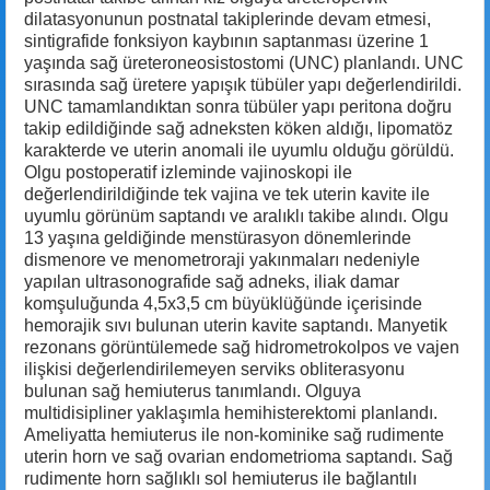
dilatasyonunun postnatal takiplerinde devam etmesi,
sintigrafide fonksiyon kaybının saptanması üzerine 1
yaşında sağ üreteroneosistostomi (UNC) planlandı. UNC
sırasında sağ üretere yapışık tübüler yapı değerlendirildi.
UNC tamamlandıktan sonra tübüler yapı peritona doğru
takip edildiğinde sağ adneksten köken aldığı, lipomatöz
karakterde ve uterin anomali ile uyumlu olduğu görüldü.
Olgu postoperatif izleminde vajinoskopi ile
değerlendirildiğinde tek vajina ve tek uterin kavite ile
uyumlu görünüm saptandı ve aralıklı takibe alındı. Olgu
13 yaşına geldiğinde menstürasyon dönemlerinde
dismenore ve menometroraji yakınmaları nedeniyle
yapılan ultrasonografide sağ adneks, iliak damar
komşuluğunda 4,5x3,5 cm büyüklüğünde içerisinde
hemorajik sıvı bulunan uterin kavite saptandı. Manyetik
rezonans görüntülemede sağ hidrometrokolpos ve vajen
ilişkisi değerlendirilemeyen serviks obliterasyonu
bulunan sağ hemiuterus tanımlandı. Olguya
multidisipliner yaklaşımla hemihisterektomi planlandı.
Ameliyatta hemiuterus ile non-kominike sağ rudimente
uterin horn ve sağ ovarian endometrioma saptandı. Sağ
rudimente horn sağlıklı sol hemiuterus ile bağlantılı