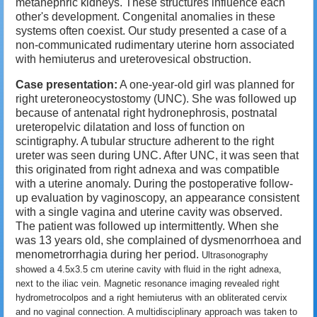
metanephric kidneys. These structures influence each
other's development. Congenital anomalies in these
systems often coexist. Our study presented a case of a
non-communicated rudimentary uterine horn associated
with hemiuterus and ureterovesical obstruction.
Case presentation:
A one-year-old girl was planned for
right ureteroneocystostomy (UNC). She was followed up
because of antenatal right hydronephrosis, postnatal
ureteropelvic dilatation and loss of function on
scintigraphy. A tubular structure adherent to the right
ureter was seen during UNC. After UNC, it was seen that
this originated from right adnexa and was compatible
with a uterine anomaly. During the postoperative follow-
up evaluation by vaginoscopy, an appearance consistent
with a single vagina and uterine cavity was observed.
The patient was followed up intermittently. When she
was 13 years old, she complained of dysmenorrhoea and
menometrorrhagia during her period.
Ultrasonography
showed a 4.5x3.5 cm uterine cavity with fluid in the right adnexa,
next to the iliac vein. Magnetic resonance imaging revealed right
hydrometrocolpos and a right hemiuterus with an obliterated cervix
and no vaginal connection. A multidisciplinary approach was taken to