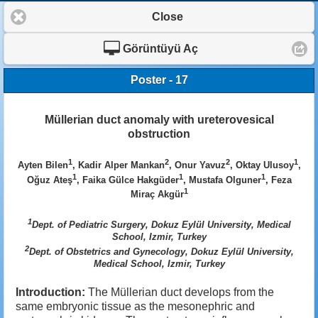
Close
Görüntüyü Aç
Poster - 17
Müllerian duct anomaly with ureterovesical
obstruction
1
2
2
1
Ayten Bilen
, Kadir Alper Mankan
, Onur Yavuz
, Oktay Ulusoy
,
1
1
1
Oğuz Ateş
, Faika Gülce Hakgüder
, Mustafa Olguner
, Feza
1
Miraç Akgür
1
Dept. of Pediatric Surgery, Dokuz Eylül University, Medical
School, Izmir, Turkey
2
Dept. of Obstetrics and Gynecology, Dokuz Eylül University,
Medical School, Izmir, Turkey
Introduction:
The Müllerian duct develops from the
same embryonic tissue as the mesonephric and