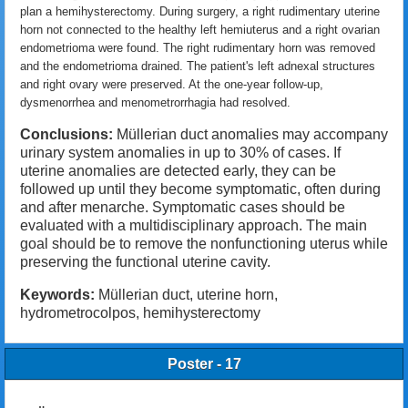
plan a hemihysterectomy. During surgery, a right rudimentary uterine
horn not connected to the healthy left hemiuterus and a right ovarian
endometrioma were found. The right rudimentary horn was removed
and the endometrioma drained. The patient's left adnexal structures
and right ovary were preserved. At the one-year follow-up,
dysmenorrhea and menometrorrhagia had resolved.
Conclusions:
Müllerian duct anomalies may accompany
urinary system anomalies in up to 30% of cases. If
uterine anomalies are detected early, they can be
followed up until they become symptomatic, often during
and after menarche. Symptomatic cases should be
evaluated with a multidisciplinary approach. The main
goal should be to remove the nonfunctioning uterus while
preserving the functional uterine cavity.
Keywords:
Müllerian duct, uterine horn,
hydrometrocolpos, hemihysterectomy
Poster - 17