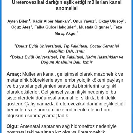
Üreterovezikal darlığın eşlik ettiği müllerian kanal
anomalisi
1
2
2
1
Ayten Bilen
, Kadir Alper Mankan
, Onur Yavuz
, Oktay Ulusoy
,
1
1
1
Oğuz Ateş
, Faika Gülce Hakgüder
, Mustafa Olguner
, Feza
1
Miraç Akgür
1
Dokuz Eylül Üniversitesi, Tıp Fakültesi, Çocuk Cerrahisi
Anabilim Dalı, İzmir
2
Dokuz Eylül Üniversitesi, Tıp Fakültesi, Kadın Hastalıkları ve
Doğum Anabilim Dalı, İzmir
Amaç:
Müllerian kanal, gelişimsel olarak mezonefrik ve
metanefrik böbreklerle aynı embriyolojik kökeni paylaşır
ve bu yapılar gelişimleri sırasında birbirlerini karşılıklı
olarak etkilerler. Gelişimsel yakın ilişki nedeniyle, bu
sistemlerdeki doğumsal anomaliler sıklıkla birliktelik
gösterir. Çalışmamızda üreterovezikal darlığın eşlik ettiği
hemiuterus ile nonkominike rudimente uterin horn
olgusunu sunmayı amaçladık.
Olgu:
Antenatal saptanan sağ hidronefroz nedeniyle
postnatal takibe alınan kız olguya üreteropelvik