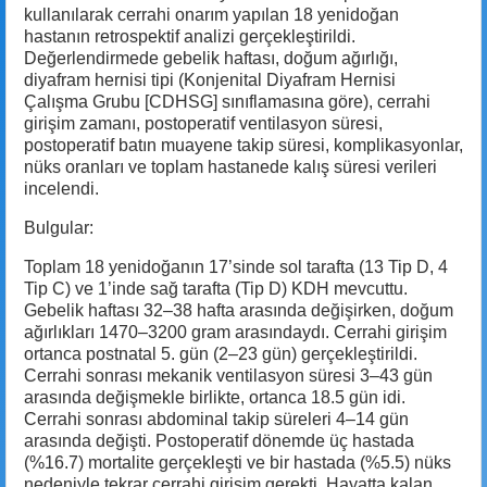
kullanılarak cerrahi onarım yapılan 18 yenidoğan
hastanın retrospektif analizi gerçekleştirildi.
Değerlendirmede gebelik haftası, doğum ağırlığı,
diyafram hernisi tipi (Konjenital Diyafram Hernisi
Çalışma Grubu [CDHSG] sınıflamasına göre), cerrahi
girişim zamanı, postoperatif ventilasyon süresi,
postoperatif batın muayene takip süresi, komplikasyonlar,
nüks oranları ve toplam hastanede kalış süresi verileri
incelendi.
Bulgular:
Toplam 18 yenidoğanın 17’sinde sol tarafta (13 Tip D, 4
Tip C) ve 1’inde sağ tarafta (Tip D) KDH mevcuttu.
Gebelik haftası 32–38 hafta arasında değişirken, doğum
ağırlıkları 1470–3200 gram arasındaydı. Cerrahi girişim
ortanca postnatal 5. gün (2–23 gün) gerçekleştirildi.
Cerrahi sonrası mekanik ventilasyon süresi 3–43 gün
arasında değişmekle birlikte, ortanca 18.5 gün idi.
Cerrahi sonrası abdominal takip süreleri 4–14 gün
arasında değişti. Postoperatif dönemde üç hastada
(%16.7) mortalite gerçekleşti ve bir hastada (%5.5) nüks
nedeniyle tekrar cerrahi girişim gerekti. Hayatta kalan