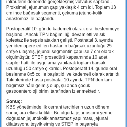
intrauterin dönemde gerçekleşmiş volvulus saptandı.
Proksimal jejunumun çapı yaklaşık 4 cm idi. Toplam 13
cm ince bağırsak segmenti, çekuma jejuno-kolik
anastomoz ile bağlandı.
Postoperatif 10. günde kademeli olarak oral beslenmeye
başlandı. Ancak TPN bağımlılığı devam etti ve sık
kolestaz ile sepsis atakları gelişti. Postnatal 3. ayında
yeniden opere edilen hastanın bağırsak uzunluğu 25
cm'ye ulaşmış, jejunal segmentin çapı ise 7 cm olarak
ölçülmüştür. STEP prosedürü kapsamında 10 adet
stapler hattı ile uygulama yapılarak toplam barsak
uzunluğu 50 cm'ye çıkarıldı. Postoperatif 14. günde oral
beslenme 8x5 cc ile başlatıldı ve kademeli olarak artırıldı.
Takiplerinde hasta postnatal 10.ayında TPN
’
den tam
bağımsız hâle gelmiş olup, şu anda çocuk
gastroenteroloji birimi tarafından izlenmektedir.
Sonuç:
KBS yönetiminde ilk cerrahi tercihlerin uzun dönem
sonuçlara etkisi kritiktir. Bu olguda jejunostomi yerine
doğrudan jejunokolik anastomoz yapılması, jejunal
dilatasyonu teşvik etmiş ve STEP’in başarıyla