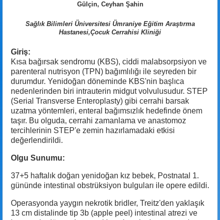
Gülçin, Ceyhan Şahin
Sağlık Bilimleri Üniversitesi Ümraniye Eğitim Araştırma
Hastanesi,Çocuk Cerrahisi Kliniği
Giriş:
Kısa bağırsak sendromu (KBS), ciddi malabsorpsiyon ve
parenteral nutrisyon (TPN) bağımlılığı ile seyreden bir
durumdur. Yenidoğan döneminde KBS'nin başlıca
nedenlerinden biri intrauterin midgut volvulusudur. STEP
(Serial Transverse Enteroplasty) gibi cerrahi barsak
uzatma yöntemleri, enteral bağımsızlık hedefinde önem
taşır. Bu olguda, cerrahi zamanlama ve anastomoz
tercihlerinin STEP'e zemin hazırlamadaki etkisi
değerlendirildi.
Olgu Sunumu:
37+5 haftalık doğan yenidoğan kız bebek, Postnatal 1.
gününde intestinal obstrüksiyon bulguları ile opere edildi.
Operasyonda yaygın nekrotik bridler, Treitz'den yaklaşık
13 cm distalinde tip 3b (apple peel) intestinal atrezi ve