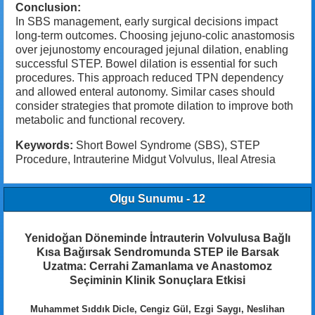
Conclusion:
In SBS management, early surgical decisions impact
long-term outcomes. Choosing jejuno-colic anastomosis
over jejunostomy encouraged jejunal dilation, enabling
successful STEP. Bowel dilation is essential for such
procedures. This approach reduced TPN dependency
and allowed enteral autonomy. Similar cases should
consider strategies that promote dilation to improve both
metabolic and functional recovery.
Keywords:
Short Bowel Syndrome (SBS), STEP
Procedure, Intrauterine Midgut Volvulus, Ileal Atresia
Olgu Sunumu - 12
Yenidoğan Döneminde İntrauterin Volvulusa Bağlı
Kısa Bağırsak Sendromunda STEP ile Barsak
Uzatma: Cerrahi Zamanlama ve Anastomoz
Seçiminin Klinik Sonuçlara Etkisi
Muhammet Sıddık Dicle, Cengiz Gül, Ezgi Saygı, Neslihan