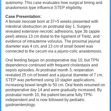
autonomy. This case evaluates how surgical timing and
anastomosis type influence STEP eligibility.
Case Presentation:
A female neonate born at 37+5 weeks presented with
intestinal obstruction on postnatal day 1. Surgery
revealed extensive necrotic adhesions, type 3b (apple
peel) atresia 13 cm distal to the ligament of Treitz, and
evidence of intrauterine volvulus. The proximal jejunal
diameter was 4 cm, and 13 cm of small bowel was
connected to the cecum via a jejuno-colic anastomosis.
Oral feeding began on postoperative day 10, but TPN
dependence continued with frequent cholestasis and
sepsis episodes. At postnatal month 3, reoperation
revealed 25 cm of bowel and a jejunal diameter of 7 cm.
STEP was performed using 10 stapler applications,
increasing bowel length to 50 cm. Oral feeds resumed on
postoperative day 14 and were gradually increased. By
postnatal month 10, the patient became fully TPN-
independent and is now followed by pediatric
gastroenterology.