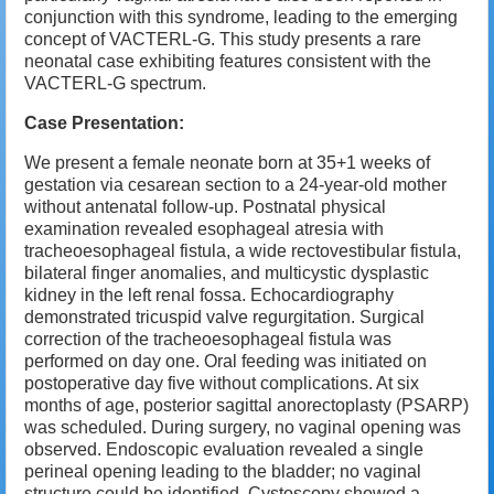
conjunction with this syndrome, leading to the emerging
concept of VACTERL-G. This study presents a rare
neonatal case exhibiting features consistent with the
VACTERL-G spectrum.
Case Presentation:
We present a female neonate born at 35+1 weeks of
gestation via cesarean section to a 24-year-old mother
without antenatal follow-up. Postnatal physical
examination revealed esophageal atresia with
tracheoesophageal fistula, a wide rectovestibular fistula,
bilateral finger anomalies, and multicystic dysplastic
kidney in the left renal fossa. Echocardiography
demonstrated tricuspid valve regurgitation. Surgical
correction of the tracheoesophageal fistula was
performed on day one. Oral feeding was initiated on
postoperative day five without complications. At six
months of age, posterior sagittal anorectoplasty (PSARP)
was scheduled. During surgery, no vaginal opening was
observed. Endoscopic evaluation revealed a single
perineal opening leading to the bladder; no vaginal
structure could be identified. Cystoscopy showed a