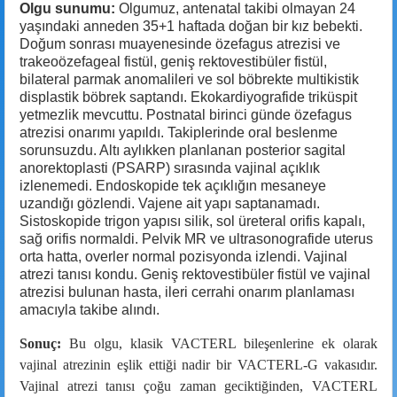
Olgu sunumu:
Olgumuz, antenatal takibi olmayan 24
yaşındaki anneden 35+1 haftada doğan bir kız bebekti.
Doğum sonrası muayenesinde özefagus atrezisi ve
trakeoözefageal fistül, geniş rektovestibüler fistül,
bilateral parmak anomalileri ve sol böbrekte multikistik
displastik böbrek saptandı. Ekokardiyografide triküspit
yetmezlik mevcuttu. Postnatal birinci günde özefagus
atrezisi onarımı yapıldı. Takiplerinde oral beslenme
sorunsuzdu. Altı aylıkken planlanan posterior sagital
anorektoplasti (PSARP) sırasında vajinal açıklık
izlenemedi. Endoskopide tek açıklığın mesaneye
uzandığı gözlendi. Vajene ait yapı saptanamadı.
Sistoskopide trigon yapısı silik, sol üreteral orifis kapalı,
sağ orifis normaldi. Pelvik MR ve ultrasonografide uterus
orta hatta, overler normal pozisyonda izlendi. Vajinal
atrezi tanısı kondu. Geniş rektovestibüler fistül ve vajinal
atrezisi bulunan hasta, ileri cerrahi onarım planlaması
amacıyla takibe alındı.
Sonuç:
Bu olgu, klasik VACTERL bileşenlerine ek olarak
vajinal atrezinin eşlik ettiği nadir bir VACTERL-G vakasıdır.
Vajinal atrezi tanısı çoğu zaman geciktiğinden, VACTERL