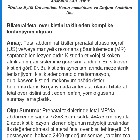
Anabilim Dalı, İzmir
2
Dokuz Eylül Üniversitesi Kadın hastalıkları ve Doğum Anabilim
Dalı
Bilateral fetal over kistini taklit eden komplike
lenfanjiyom olgusu
Amaç:
Fetal abdominal kistler prenatal ultrasonografi
(US) ve/veya manyetik rezonans görüntülemede (MR)
saptanabilen lezyonlardır. Kistlerin etiyolojisi köken
aldıkları organ sistemine göre sınıflandırılır. En sık over
kistleri görülür. Bu kistlerin ayrıcı tanılarında mezenterik
lenfanjiyom, kistik adenomatoid malformasyon,
duplikasyon kistleri, mekonyum psödokistleri
bulunmaktadır. Bu çalışmada antenatal olarak bilateral
fetal over kistini taklit eden lenfanjiyom olgusunu
sunmayı amaçladık.
Olgu Sunumu:
Prenatal takiplerinde fetal MR’da
abdomende sağda 7x8x8.5 cm, solda 4x4x5 cm boyutta
2 adet kistik lezyon izlenen olgunun radyoloji tarafından
ilk değerlendirmesi bilateral fetal over kisti lehineydi. 34.
gestasyonel haftada 2400 gr doğum sonrası, tarafımızca