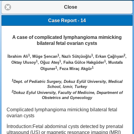
Close
Case Report - 14
A case of complicated lymphangioma mimicking
bilateral fetal ovarian cysts
1
1
1
2
İbrahim Ali
, Müge Şencan
, Nazlı Sütçüoğlu
, Erkan Çağlıyan
,
1
1
1
Oktay Ulusoy
, Oğuz Ateş
, Faika Gülce Hakgüder
, Mustafa
1
1
Olguner
, Feza Miraç Akgür
1
Dept. of Pediatric Surgery, Dokuz Eylül University, Medical
School, Izmir, Turkey
2
Dokuz Eylul University, Faculty of Medicine, Department of
Obstetrics and Gynecology
Complicated lymphangioma mimicking bilateral fetal
ovarian cysts
İntroduction:Fetal abdominal cysts detected by prenatal
ultrasound (US) or magnetic resonance imaging (MRI)