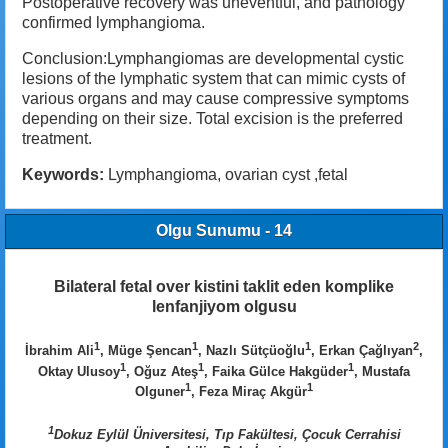
Postoperative recovery was uneventful, and pathology
confirmed lymphangioma.
Conclusion:Lymphangiomas are developmental cystic
lesions of the lymphatic system that can mimic cysts of
various organs and may cause compressive symptoms
depending on their size. Total excision is the preferred
treatment.
Keywords:
Lymphangioma, ovarian cyst ,fetal
Olgu Sunumu - 14
Bilateral fetal over kistini taklit eden komplike
lenfanjiyom olgusu
1
1
1
2
İbrahim Ali
, Müge Şencan
, Nazlı Sütçüoğlu
, Erkan Çağlıyan
,
1
1
1
Oktay Ulusoy
, Oğuz Ateş
, Faika Gülce Hakgüder
, Mustafa
1
1
Olguner
, Feza Miraç Akgür
1
Dokuz Eylül Üniversitesi, Tıp Fakültesi, Çocuk Cerrahisi