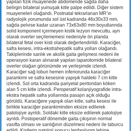
yapılan fizik muayenede abdomende sağda daha
belirgin bilateral yumuşak kitle palpe edildi. Diğer sistem
muayeneleri olağandı. Postnatal tekrarlanan MR’ın
radyolojik yorumunda sol üst kadranda 46x30x33 mm,
sağda pelvise kadar uzanan 73x63x80 mm boyutlarında
solid komponent içermeyen kistik lezyon mevcuttu, ayrı
olarak overler seçilememesi nedeniyle ön planda
bilateral fetal over kisti olarak değerlendirildi. Karaciğer,
safra kesesi, intra-ekstrahepatik safra yolları olağandı.
Takiplerinde sarılık ve akolik gaita gelişmesi nedeni ile
operasyon kararı alınarak yapılan laparotomide bilateral
overler olağan görünümde ve yerleşimde izlendi.
Karaciğer sağ lobun hemen inferiorunda karaciğer
parankimi ve safra kesesine yapışık haldeki 7 cm kitle
izlendi. Sol orta kadranda pariyetal peritondan köken
alan 5 cm kitle izlendi. Peroperatif kolanjiyografide intra-
ekstra hepatik safra yollarında pasajın açık olduğu
görüldü. Karaciğere yapışık olan kitle, safra kesesi ile
birlikte karaciğer parankiminden eksize edilerek
patolojiye ayrıldı. Soldaki kitle eksize edilerek patolojiye
ayrıldı. Postoperatif dönemde gaita çıkışının normal
vasıfta olması ve sarılığının düzelmesi nedeni ile taburcu
edildi. Kistlerin patoloji sonucu lenfanjiyom lehine