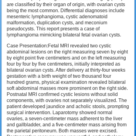
are classified by their organ of origin, with ovarian cysts
being the most common. Differential diagnoses include
mesenteric lymphangioma, cystic adenomatoid
malformation, duplication cysts, and meconium
pseudocysts. This report presents a case of
lymphangioma mimicking bilateral fetal ovarian cysts.
Case Presentation:Fetal MRI revealed two cystic
abdominal lesions on the right measuring seven by eight
by eight point five centimeters and on the left measuring
four by four by five centimeters, initially interpreted as
bilateral ovarian cysts. After delivery at thirty-four weeks
gestation with a birth weight of two thousand four
hundred grams, physical examination revealed bilateral
soft abdominal masses more prominent on the right side.
Postnatal MRI confirmed cystic lesions without solid
components, with ovaries not separately visualized. The
patient developed jaundice and acholic stools, prompting
surgical intervention. Laparotomy showed normal
ovaries, a seven-centimeter mass adherent to the liver
and gallbladder, and a five-centimeter mass arising from
the parietal peritoneum. Both masses were excised.