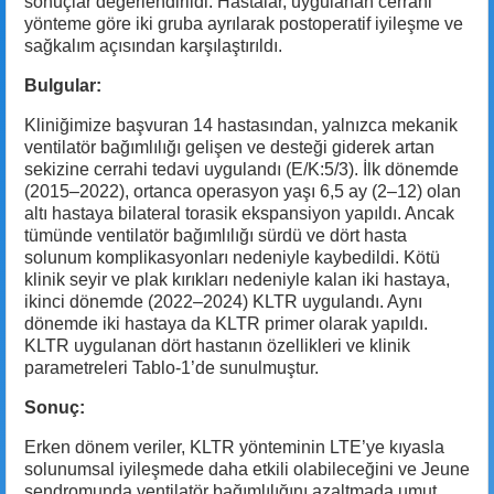
sonuçlar değerlendirildi. Hastalar, uygulanan cerrahi
yönteme göre iki gruba ayrılarak postoperatif iyileşme ve
sağkalım açısından karşılaştırıldı.
Bulgular:
Kliniğimize başvuran 14 hastasından, yalnızca mekanik
ventilatör bağımlılığı gelişen ve desteği giderek artan
sekizine cerrahi tedavi uygulandı (E/K:5/3). İlk dönemde
(2015–2022), ortanca operasyon yaşı 6,5 ay (2–12) olan
altı hastaya bilateral torasik ekspansiyon yapıldı. Ancak
tümünde ventilatör bağımlılığı sürdü ve dört hasta
solunum komplikasyonları nedeniyle kaybedildi. Kötü
klinik seyir ve plak kırıkları nedeniyle kalan iki hastaya,
ikinci dönemde (2022–2024) KLTR uygulandı. Aynı
dönemde iki hastaya da KLTR primer olarak yapıldı.
KLTR uygulanan dört hastanın özellikleri ve klinik
parametreleri Tablo-1’de sunulmuştur.
Sonuç:
Erken dönem veriler, KLTR yönteminin LTE’ye kıyasla
solunumsal iyileşmede daha etkili olabileceğini ve Jeune
sendromunda ventilatör bağımlılığını azaltmada umut