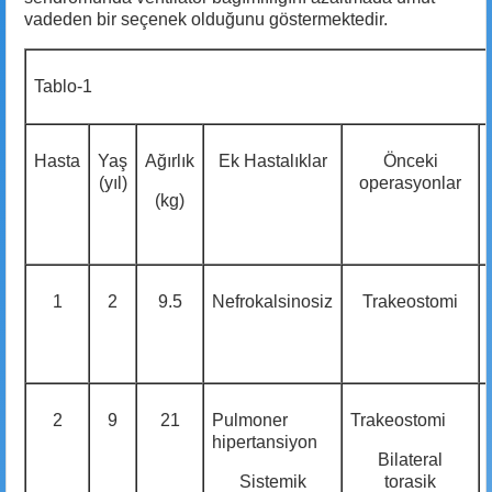
vadeden bir seçenek olduğunu göstermektedir.
Tablo-1
Hasta
Yaş
Ağırlık
Ek Hastalıklar
Önceki
(yıl)
operasyonlar
(kg)
1
2
9.5
Nefrokalsinosiz
Trakeostomi
2
9
21
Pulmoner
Trakeostomi
hipertansiyon
Bilateral
Sistemik
torasik