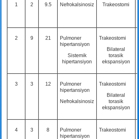
1
2
9.5
Nefrokalsinosiz
Trakeostomi
2
9
21
Pulmoner
Trakeostomi
hipertansiyon
Bilateral
Sistemik
torasik
hipertansiyon
ekspansiyon
3
3
12
Pulmoner
Trakeostomi
hipertansiyon
Bilateral
Nefrokalsinosiz
torasik
ekspansiyon
4
3
8
Pulmoner
Trakeostomi
hipertansiyon