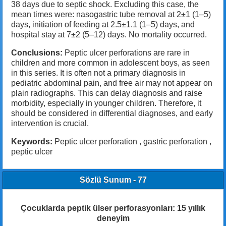
38 days due to septic shock. Excluding this case, the
mean times were: nasogastric tube removal at 2±1 (1–5)
days, initiation of feeding at 2.5±1.1 (1–5) days, and
hospital stay at 7±2 (5–12) days. No mortality occurred.
Conclusions:
Peptic ulcer perforations are rare in
children and more common in adolescent boys, as seen
in this series. It is often not a primary diagnosis in
pediatric abdominal pain, and free air may not appear on
plain radiographs. This can delay diagnosis and raise
morbidity, especially in younger children. Therefore, it
should be considered in differential diagnoses, and early
intervention is crucial.
Keywords:
Peptic ulcer perforation , gastric perforation ,
peptic ulcer
Sözlü Sunum - 77
Çocuklarda peptik ülser perforasyonları: 15 yıllık
deneyim