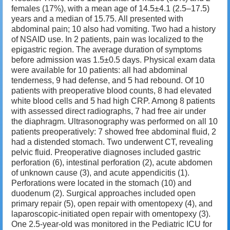
females (17%), with a mean age of 14.5±4.1 (2.5–17.5)
years and a median of 15.75. All presented with
abdominal pain; 10 also had vomiting. Two had a history
of NSAID use. In 2 patients, pain was localized to the
epigastric region. The average duration of symptoms
before admission was 1.5±0.5 days. Physical exam data
were available for 10 patients: all had abdominal
tenderness, 9 had defense, and 5 had rebound. Of 10
patients with preoperative blood counts, 8 had elevated
white blood cells and 5 had high CRP. Among 8 patients
with assessed direct radiographs, 7 had free air under
the diaphragm. Ultrasonography was performed on all 10
patients preoperatively: 7 showed free abdominal fluid, 2
had a distended stomach. Two underwent CT, revealing
pelvic fluid. Preoperative diagnoses included gastric
perforation (6), intestinal perforation (2), acute abdomen
of unknown cause (3), and acute appendicitis (1).
Perforations were located in the stomach (10) and
duodenum (2). Surgical approaches included open
primary repair (5), open repair with omentopexy (4), and
laparoscopic-initiated open repair with omentopexy (3).
One 2.5-year-old was monitored in the Pediatric ICU for