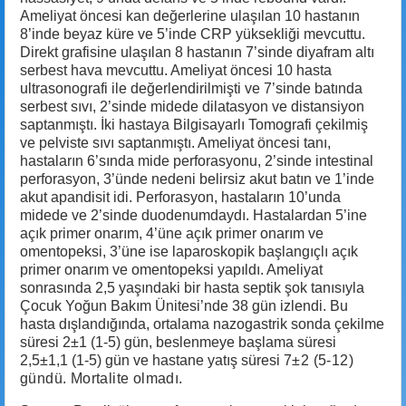
Ameliyat öncesi kan değerlerine ulaşılan 10 hastanın
8’inde beyaz küre ve 5’inde CRP yüksekliği mevcuttu.
Direkt grafisine ulaşılan 8 hastanın 7’sinde diyafram altı
serbest hava mevcuttu. Ameliyat öncesi 10 hasta
ultrasonografi ile değerlendirilmişti ve 7’sinde batında
serbest sıvı, 2’sinde midede dilatasyon ve distansiyon
saptanmıştı. İki hastaya Bilgisayarlı Tomografi çekilmiş
ve pelviste sıvı saptanmıştı. Ameliyat öncesi tanı,
hastaların 6’sında mide perforasyonu, 2’sinde intestinal
perforasyon, 3’ünde nedeni belirsiz akut batın ve 1’inde
akut apandisit idi. Perforasyon, hastaların 10’unda
midede ve 2’sinde duodenumdaydı. Hastalardan 5’ine
açık primer onarım, 4’üne açık primer onarım ve
omentopeksi, 3’üne ise laparoskopik başlangıçlı açık
primer onarım ve omentopeksi yapıldı. Ameliyat
sonrasında 2,5 yaşındaki bir hasta septik şok tanısıyla
Çocuk Yoğun Bakım Ünitesi’nde 38 gün izlendi. Bu
hasta dışlandığında, ortalama nazogastrik sonda çekilme
süresi 2±1 (1-5) gün, beslenmeye başlama süresi
2,5±1,1 (1-5) gün ve hastane yatış süresi
7±
2 (5-12)
gündü. Mortalite olmadı.