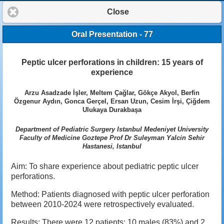
Close
Oral Presentation - 77
Peptic ulcer perforations in children: 15 years of
experience
Arzu Asadzade İşler, Meltem Çağlar, Gökçe Akyol, Berfin
Özgenur Aydın, Gonca Gerçel, Ersan Uzun, Cesim İrşi, Çiğdem
Ulukaya Durakbaşa
Department of Pediatric Surgery Istanbul Medeniyet University
Faculty of Medicine Goztepe Prof Dr Suleyman Yalcin Sehir
Hastanesi, Istanbul
Aim: To share experience about pediatric peptic ulcer
perforations.
Method: Patients diagnosed with peptic ulcer perforation
between 2010-2024 were retrospectively evaluated.
Results: There were 12 patients: 10 males (83%) and 2