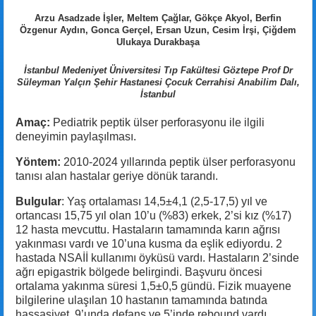
Arzu Asadzade İşler, Meltem Çağlar, Gökçe Akyol, Berfin
Özgenur Aydın, Gonca Gerçel, Ersan Uzun, Cesim İrşi, Çiğdem
Ulukaya Durakbaşa
İstanbul Medeniyet Üniversitesi Tıp Fakültesi Göztepe Prof Dr
Süleyman Yalçın Şehir Hastanesi Çocuk Cerrahisi Anabilim Dalı,
İstanbul
Amaç:
Pediatrik peptik ülser perforasyonu ile ilgili
deneyimin paylaşılması.
Yöntem:
2010-2024 yıllarında peptik ülser perforasyonu
tanısı alan hastalar geriye dönük tarandı.
Bulgular
: Yaş ortalaması 14,5±4,1 (2,5-17,5) yıl ve
ortancası 15,75 yıl olan 10’u (%83) erkek, 2’si kız (%17)
12 hasta mevcuttu. Hastaların tamamında karın ağrısı
yakınması vardı ve 10’una kusma da eşlik ediyordu. 2
hastada NSAİİ kullanımı öyküsü vardı. Hastaların 2’sinde
ağrı epigastrik bölgede belirgindi. Başvuru öncesi
ortalama yakınma süresi 1,5±0,5 gündü. Fizik muayene
bilgilerine ulaşılan 10 hastanın tamamında batında
hassasiyet, 9’unda defans ve 5’inde rebound vardı.