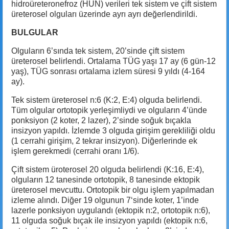
hidroüreteronefroz (HUN) verileri tek sistem ve çift sistem
üreterosel olguları üzerinde ayrı ayrı değerlendirildi.
BULGULAR
Olguların 6’sında tek sistem, 20’sinde çift sistem
üreterosel belirlendi. Ortalama TÜG yaşı 17 ay (6 gün-12
yaş), TÜG sonrası ortalama izlem süresi 9 yıldı (4-164
ay).
Tek sistem üreterosel n:6 (K:2, E:4) olguda belirlendi.
Tüm olgular ortotopik yerleşimliydi ve olguların 4’ünde
ponksiyon (2 koter, 2 lazer), 2’sinde soğuk bıçakla
insizyon yapıldı. İzlemde 3 olguda girişim gerekliliği oldu
(1 cerrahi girişim, 2 tekrar insizyon). Diğerlerinde ek
işlem gerekmedi (cerrahi oranı 1/6).
Çift sistem üroterosel 20 olguda belirlendi (K:16, E:4),
olguların 12 tanesinde ortotopik, 8 tanesinde ektopik
üreterosel mevcuttu. Ortotopik bir olgu işlem yapılmadan
izleme alındı. Diğer 19 olgunun 7‘sinde koter, 1’inde
lazerle ponksiyon uygulandı (ektopik n:2, ortotopik n:6),
11 olguda soğuk bıçak ile insizyon yapıldı (ektopik n:6,