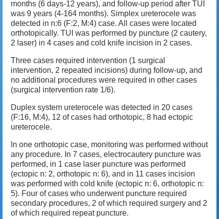
months (6 days-12 years), and follow-up period after TUI
was 9 years (4-164 months). Simplex ureterocele was
detected in n:6 (F:2, M:4) case. All cases were located
orthotopically. TUI was performed by puncture (2 cautery,
2 laser) in 4 cases and cold knife incision in 2 cases.
Three cases required intervention (1 surgical
intervention, 2 repeated incisions) during follow-up, and
no additional procedures were required in other cases
(surgical intervention rate 1/6).
Duplex system ureterocele was detected in 20 cases
(F:16, M:4), 12 of cases had orthotopic, 8 had ectopic
ureterocele.
In one orthotopic case, monitoring was performed without
any procedure. In 7 cases, electrocautery puncture was
performed, in 1 case laser puncture was performed
(ectopic n: 2, orthotopic n: 6), and in 11 cases incision
was performed with cold knife (ectopic n: 6, orthotopic n:
5). Four of cases who underwent puncture required
secondary procedures, 2 of which required surgery and 2
of which required repeat puncture.