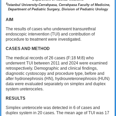
5
Istanbul University-Cerrahpasa, Cerrahpasa Faculty of Medicine,
Department of Pediatric Surgery, Division of Pediatric Urology
AIM
The results of cases who underwent transurethral
endoscopic intervention (TUI) and contribution of
procedure to treatment were investigated.
CASES AND METHOD
The medical records of 26 cases (F:18 M:8) who
underwent TUI between 2011 and 2024 were examined
retrospectively. Demographic and clinical findings,
diagnostic cystoscopy and procedure type, before and
after hydronephrosis (HN), hydroureteronephrosis (HUN)
data were evaluated separately on simplex and duplex
system ureteroceles.
RESULTS
Simplex ureterocele was detected in 6 of cases and
duplex system in 20 cases. The mean age of TUI was 17