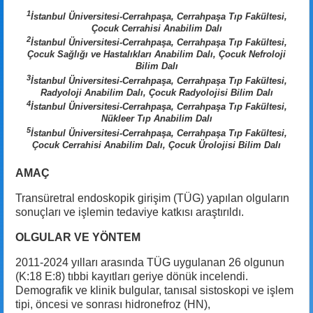
1
İstanbul Üniversitesi-Cerrahpaşa, Cerrahpaşa Tıp Fakültesi,
Çocuk Cerrahisi Anabilim Dalı
2
İstanbul Üniversitesi-Cerrahpaşa, Cerrahpaşa Tıp Fakültesi,
Çocuk Sağlığı ve Hastalıkları Anabilim Dalı, Çocuk Nefroloji
Bilim Dalı
3
İstanbul Üniversitesi-Cerrahpaşa, Cerrahpaşa Tıp Fakültesi,
Radyoloji Anabilim Dalı, Çocuk Radyolojisi Bilim Dalı
4
İstanbul Üniversitesi-Cerrahpaşa, Cerrahpaşa Tıp Fakültesi,
Nükleer Tıp Anabilim Dalı
5
İstanbul Üniversitesi-Cerrahpaşa, Cerrahpaşa Tıp Fakültesi,
Çocuk Cerrahisi Anabilim Dalı, Çocuk Ürolojisi Bilim Dalı
AMAÇ
Transüretral endoskopik girişim (TÜG) yapılan olguların
sonuçları ve işlemin tedaviye katkısı araştırıldı.
OLGULAR VE YÖNTEM
2011-2024 yılları arasında TÜG uygulanan 26 olgunun
(K:18 E:8) tıbbi kayıtları geriye dönük incelendi.
Demografik ve klinik bulgular, tanısal sistoskopi ve işlem
tipi, öncesi ve sonrası hidronefroz (HN),