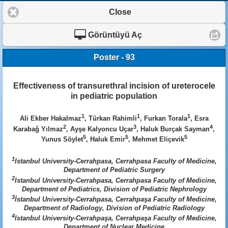
Close
Görüntüyü Aç
Poster - 93
Effectiveness of transurethral incision of ureterocele
in pediatric population
1
1
1
Ali Ekber Hakalmaz
, Türkan Rahimli
, Furkan Torala
, Esra
2
3
4
Karabağ Yılmaz
, Ayşe Kalyoncu Uçar
, Haluk Burçak Sayman
,
5
5
5
Yunus Söylet
, Haluk Emir
, Mehmet Eliçevik
1
Istanbul University-Cerrahpasa, Cerrahpasa Faculty of Medicine,
Department of Pediatric Surgery
2
Istanbul University-Cerrahpasa, Cerrahpasa Faculty of Medicine,
Department of Pediatrics, Division of Pediatric Nephrology
3
İstanbul University-Cerrahpasa, Cerrahpaşa Faculty of Medicine,
Department of Radiology, Division of Pediatric Radiology
4
Istanbul University-Cerrahpaşa, Cerrahpaşa Faculty of Medicine,
Department of Nuclear Medicine