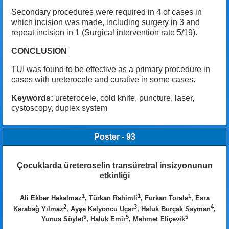
Secondary procedures were required in 4 of cases in
which incision was made, including surgery in 3 and
repeat incision in 1 (Surgical intervention rate 5/19).
CONCLUSION
TUI was found to be effective as a primary procedure in
cases with ureterocele and curative in some cases.
Keywords:
ureterocele, cold knife, puncture, laser,
cystoscopy, duplex system
Poster - 93
Çocuklarda üreteroselin transüretral insizyonunun
etkinliği
1
1
1
Ali Ekber Hakalmaz
, Türkan Rahimli
, Furkan Torala
, Esra
2
3
4
Karabağ Yılmaz
, Ayşe Kalyoncu Uçar
, Haluk Burçak Sayman
,
5
5
5
Yunus Söylet
, Haluk Emir
, Mehmet Eliçevik