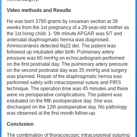
Video methods and Results
He was born 3760 grams by cesarean section at 39
weeks from the 1st pregnancy of a 28-year-old mother as
the 1st living child. 1- 5th minute APGAR was 5/7 and
antenatal diaphragmatic hernia was diagnosed.
Amniocentesis detected 8q22 del. The patient was
followed up intubated after birth. Pulmonary artery
pressure was 60 mmHg on echocardiogram performed
on the first postnatal day. The pulmonary artery pressure
on the second postnatal day was 35 mmHg and surgery
was planned. Repair of the diaphragmatic hernia was
performed safely with intracorporeal suture and PIRS
technique. The operation time was 45 minutes and there
were no perioperative complications. The patient was
extubated on the fifth postoperative day. She was
discharged on the 12th postoperative day. No pathology
was observed at the first month follow-up.
Conclusion
The combination of thoracoscopic intracorporeal suturing