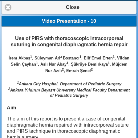
Close
Video Presentation - 10
Use of PIRS with thoracoscopic intracorporeal
suturing in congenital diaphragmatic hernia repair
1
1
1
İrem Akbaş
, Süleyman Arif Bostancı
, Elif Emel Erten
, Vildan
1
1
1
Selin Çayhan
, Aslı Nur Abay
, Şükrüye Demirkaya
, Müjdem
2
2
Nur Azılı
, Emrah Şenel
1
Ankara City Hospital, Department of Pediatric Surgery
2
Ankara Yıldırım Beyazıt Unıversıty Medical Faculty Department
of Pediatric Surgery
Aim
The aim of this report is to present a case of congenital
diaphragmatic hernia repaired with intracorporeal suture
and PIRS technique in thoracoscopic diaphragmatic
hernia surgery.