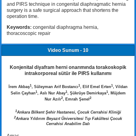
and PIRS technique in congenital diaphragmatic hernia
surgery is a safe surgical approach that shortens the
operation time.
Keywords:
congenital diaphragma hernia,
thoracoscopic repair
Video Sunum - 10
Konjenital diyafram herni onarımında torakoskopik
intrakorporeal sütür ile PIRS kullanımı
1
1
1
İrem Akbaş
, Süleyman Arif Bostancı
, Elif Emel Erten
, Vildan
1
1
1
Selin Çayhan
, Aslı Nur Abay
, Şükrüye Demirkaya
, Müjdem
2
2
Nur Azılı
, Emrah Şenel
1
Ankara Bilkent Şehir Hastanesi, Çocuk Cerrahisi Kliniği
2
Ankara Yıldırım Beyazıt Üniversitesi Tıp Fakültesi Çocuk
Cerrahisi Anabilim Dalı
Amaç