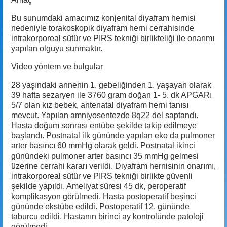
Bu sunumdaki amacımız konjenital diyafram hernisi
nedeniyle torakoskopik diyafram herni cerrahisinde
intrakorporeal sütür ve PIRS tekniği birlikteliği ile onarımı
yapılan olguyu sunmaktır.
Video yöntem ve bulgular
28 yaşındaki annenin 1. gebeliğinden 1. yaşayan olarak
39 hafta sezaryen ile 3760 gram doğan 1- 5. dk APGARı
5/7 olan kız bebek, antenatal diyafram herni tanısı
mevcut. Yapılan amniyosentezde 8q22 del saptandı.
Hasta doğum sonrası entübe şekilde takip edilmeye
başlandı. Postnatal ilk gününde yapılan eko da pulmoner
arter basıncı 60 mmHg olarak geldi. Postnatal ikinci
günündeki pulmoner arter basıncı 35 mmHg gelmesi
üzerine cerrahi kararı verildi. Diyafram hernisinin onarımı,
intrakorporeal sütür ve PIRS tekniği birlikte güvenli
şekilde yapıldı. Ameliyat süresi 45 dk, peroperatif
komplikasyon görülmedi. Hasta postoperatif beşinci
gününde ekstübe edildi. Postoperatif 12. gününde
taburcu edildi. Hastanın birinci ay kontrolünde patoloji
görülmedi.