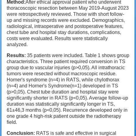
Method:
After ethical approval patient who underwent
thoracoscopic resection between May 2019-August 2023
were retrospectively reviewed. Those with short follow-
up and missing records were excluded. Demographics,
radiological, intraoperative and postoperative features,
chest tube and hospital stay durations, complications,
costs were evaluated. Results were statistically
analyzed.
Results:
35 patients were included. Table 1 shows group
characteristics. Three patient required conversion in TS
group due to vascular injuries (p>0,05). All intrathoracic
tumors were resected without macroscopic residue.
Horner's syndrome (n=4) in RATS, while chylothorax
(n=4) and Horner's Syndrome(n=1) developed in TS
(p>0,05). Chest tube duration and hospital stay were
significantly shorter in RATS (p<0,05). Average follow-up
duration was statistically significantly longer in TS,
61±46,3 months (p<0,05). Recurrence developed only in
one grade 4 high-risk patient outside the radiotherapy
field.
Conclusion:
RATS is safe and effective in surgical