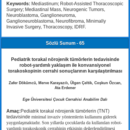
Keywords:
Mediastinum; Robot-Assisted Thoracoscopic
Surgery; Mediastinal Mass, Neurogenic Tumors,
Neuroblastoma, Ganglioneuroma,
Ganglioneuroblastoma, Neurofibroma, Minimally
Invasive Surgery, Thoracoscopy, IDRF.
Sözlü Sunum - 65
Pediatrik torakal nörojenik tümörlerin tedavisinde
robot-yardımlı yaklaşım ile konvansiyonel
torakoskopinin cerrahi sonuçlarının karşılaştırılması
Zafer Dökümcü, Merve Karayazılı, Ülgen Çeltik, Coşkun Özcan,
Ata Erdener
Ege Üniversitesi Çocuk Cerrahisi Anabilim Dalı
Amaç:
Pediatrik torakal nörojenik tümörlerin (TNT)
tedavisinde
minimal invaziv yöntemlerin kullanımı giderek
yaygınlaşmaktadır. Son yıllarda çocuklarda da kullanılan robot-
yardımlı torakoskopik cerrahinin etkisinin değerlendirilmesi