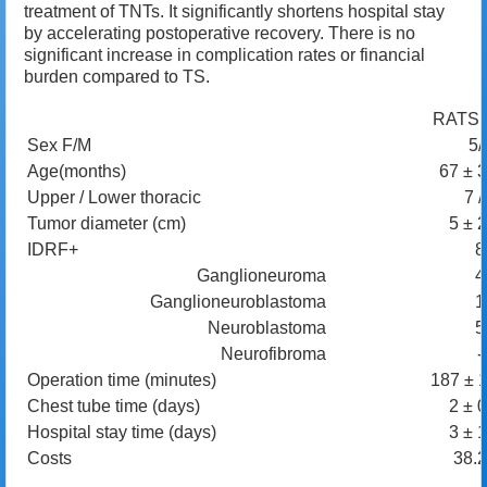
treatment of TNTs. It significantly shortens hospital stay
by accelerating postoperative recovery. There is no
significant increase in complication rates or financial
burden compared to TS.
RATS (
Sex F/M
5/
Age(months)
67 ± 
Upper / Lower thoracic
7 /
Tumor diameter (cm)
5 ± 
IDRF+
8
Ganglioneuroma
4
Ganglioneuroblastoma
1
Neuroblastoma
5
Neurofibroma
-
Operation time (minutes)
187 ± 
Chest tube time (days)
2 ± 
Hospital stay time (days)
3 ± 
Costs
38.