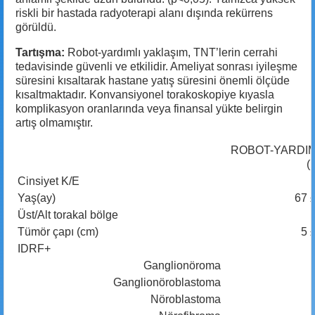
riskli bir hastada radyoterapi alanı dışında rekürrens
görüldü.
Tartışma:
Robot-yardımlı yaklaşım, TNT’lerin cerrahi
tedavisinde güvenli ve etkilidir. Ameliyat sonrası iyileşme
süresini kısaltarak hastane yatış süresini önemli ölçüde
kısaltmaktadır. Konvansiyonel torakoskopiye kıyasla
komplikasyon oranlarında veya finansal yükte belirgin
artış olmamıştır.
ROBOT-YARDIM
(
Cinsiyet K/E
Yaş(ay)
67 
Üst/Alt torakal bölge
7
Tümör çapı (cm)
5 
IDRF+
Ganglionöroma
Ganglionöroblastoma
Nöroblastoma