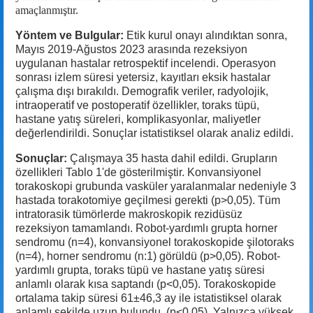
amaçlanmıştır.
Yöntem ve Bulgular:
Etik kurul onayı alındıktan sonra,
Mayıs 2019-Ağustos 2023 arasında rezeksiyon
uygulanan hastalar retrospektif incelendi. Operasyon
sonrası izlem süresi yetersiz, kayıtları eksik hastalar
çalışma dışı bırakıldı. Demografik veriler, radyolojik,
intraoperatif ve postoperatif özellikler, toraks tüpü,
hastane yatış süreleri, komplikasyonlar, maliyetler
değerlendirildi. Sonuçlar istatistiksel olarak analiz edildi.
Sonuçlar:
Çalışmaya 35 hasta dahil edildi. Grupların
özellikleri Tablo 1'de gösterilmiştir. Konvansiyonel
torakoskopi grubunda vasküler yaralanmalar nedeniyle 3
hastada torakotomiye geçilmesi gerekti (p>0,05). Tüm
intratorasik tümörlerde makroskopik rezidüsüz
rezeksiyon tamamlandı. Robot-yardımlı grupta horner
sendromu (n=4), konvansiyonel torakoskopide şilotoraks
(n=4), horner sendromu (n:1) görüldü (p>0,05). Robot-
yardımlı grupta, toraks tüpü ve hastane yatış süresi
anlamlı olarak kısa saptandı (p<0,05). Torakoskopide
ortalama takip süresi 61±46,3 ay ile istatistiksel olarak
anlamlı şekilde uzun bulundu. (p<0,05). Yalnızca yüksek