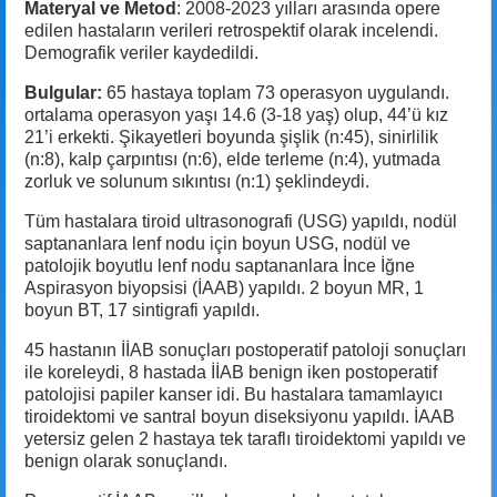
Materyal ve Metod
: 2008-2023 yılları arasında opere
edilen hastaların verileri retrospektif olarak incelendi.
Demografik veriler kaydedildi.
Bulgular:
65 hastaya toplam 73 operasyon uygulandı.
ortalama operasyon yaşı 14.6 (3-18 yaş) olup, 44’ü kız
21’i erkekti. Şikayetleri boyunda şişlik (n:45), sinirlilik
(n:8), kalp çarpıntısı (n:6), elde terleme (n:4), yutmada
zorluk ve solunum sıkıntısı (n:1) şeklindeydi.
Tüm hastalara tiroid ultrasonografi (USG) yapıldı, nodül
saptananlara lenf nodu için boyun USG, nodül ve
patolojik boyutlu lenf nodu saptananlara İnce İğne
Aspirasyon biyopsisi (İAAB) yapıldı. 2 boyun MR, 1
boyun BT, 17 sintigrafi yapıldı.
45 hastanın İİAB sonuçları postoperatif patoloji sonuçları
ile koreleydi, 8 hastada İİAB benign iken postoperatif
patolojisi papiler kanser idi. Bu hastalara tamamlayıcı
tiroidektomi ve santral boyun diseksiyonu yapıldı. İAAB
yetersiz gelen 2 hastaya tek taraflı tiroidektomi yapıldı ve
benign olarak sonuçlandı.