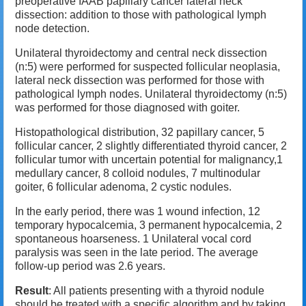
preoperative IAAB papillary cancer lateral neck
dissection: addition to those with pathological lymph
node detection.
Unilateral thyroidectomy and central neck dissection
(n:5) were performed for suspected follicular neoplasia,
lateral neck dissection was performed for those with
pathological lymph nodes. Unilateral thyroidectomy (n:5)
was performed for those diagnosed with goiter.
Histopathological distribution, 32 papillary cancer, 5
follicular cancer, 2 slightly differentiated thyroid cancer, 2
follicular tumor with uncertain potential for malignancy,1
medullary cancer, 8 colloid nodules, 7 multinodular
goiter, 6 follicular adenoma, 2 cystic nodules.
In the early period, there was 1 wound infection, 12
temporary hypocalcemia, 3 permanent hypocalcemia, 2
spontaneous hoarseness. 1 Unilateral vocal cord
paralysis was seen in the late period. The average
follow-up period was 2.6 years.
Result
: All patients presenting with a thyroid nodule
should be treated with a specific algorithm and by taking