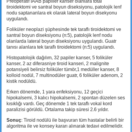
Preoperatif İAAB papiller kanser olanlara total
tiroidektomi ve santral boyun diseksiyonu, patolojik lenf
nodu saptananlara ek olarak lateral boyun disekyonu
uygulandı.
Foliküler neoplazi şüphesinde tek taraflı tiroidektomi ve
santral boyun diseksiyonu (n:5), patolojik lenf nodu
olanlarda lateral boyun diseksiyonu uygulandı. Guatr
tanısı alanlara tek taraflı tiroidektomi (n:5) uygulandı.
Histopatolojik dağılım, 32 papiler kanser, 5 foliküler
kanser, 2 az diferasniye tiroid kanseri, 2 malignite
potansiyeli belirsiz foliküler tümör,1 medüller kanser, 8
kolloid nodül, 7 multinodüler guatr, 6 foliküler adenom, 2
kistik nodüldü.
Erken dönemde, 1 yara enfeksiyonu, 12 geçici
hipokalsemi, 3 kalıcı hipokalsemi, 2 spontan düzelen ses
kısıklığı vardı. Geç dönemde 1 tek taraflı vokal kord
paralizisi görüldü. Ortalama takip süresi 2.6 yıldır.
Sonuç
: Tiroid nodülü ile başvuran tüm hastalar belirli bir
algoritma ile ve konsey kararı alınarak tedavi edilmelidir.