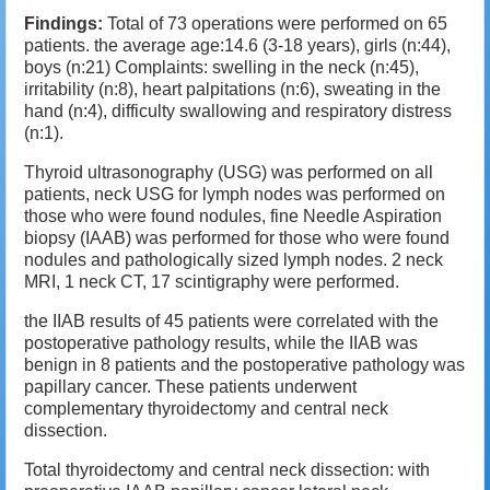
Findings:
Total of 73 operations were performed on 65
patients. the average age:14.6 (3-18 years), girls (n:44),
boys (n:21) Complaints: swelling in the neck (n:45),
irritability (n:8), heart palpitations (n:6), sweating in the
hand (n:4), difficulty swallowing and respiratory distress
(n:1).
Thyroid ultrasonography (USG) was performed on all
patients, neck USG for lymph nodes was performed on
those who were found nodules, fine Needle Aspiration
biopsy (IAAB) was performed for those who were found
nodules and pathologically sized lymph nodes. 2 neck
MRI, 1 neck CT, 17 scintigraphy were performed.
the IIAB results of 45 patients were correlated with the
postoperative pathology results, while the IIAB was
benign in 8 patients and the postoperative pathology was
papillary cancer. These patients underwent
complementary thyroidectomy and central neck
dissection.
Total thyroidectomy and central neck dissection: with