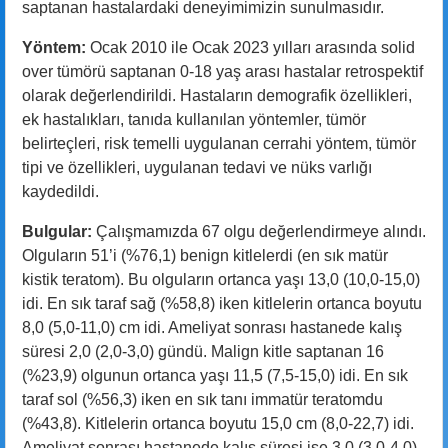
saptanan hastalardaki deneyimimizin sunulmasıdır.
Yöntem:
Ocak 2010 ile Ocak 2023 yılları arasında solid
over tümörü saptanan 0-18 yaş arası hastalar retrospektif
olarak değerlendirildi. Hastaların demografik özellikleri,
ek hastalıkları, tanıda kullanılan yöntemler, tümör
belirteçleri, risk temelli uygulanan cerrahi yöntem, tümör
tipi ve özellikleri, uygulanan tedavi ve nüks varlığı
kaydedildi.
Bulgular:
Çalışmamızda 67 olgu değerlendirmeye alındı.
Olguların 51’i (%76,1) benign kitlelerdi (en sık matür
kistik teratom). Bu olguların ortanca yaşı 13,0 (10,0-15,0)
idi. En sık taraf sağ (%58,8) iken kitlelerin ortanca boyutu
8,0 (5,0-11,0) cm idi. Ameliyat sonrası hastanede kalış
süresi 2,0 (2,0-3,0) gündü. Malign kitle saptanan 16
(%23,9) olgunun ortanca yaşı 11,5 (7,5-15,0) idi. En sık
taraf sol (%56,3) iken en sık tanı immatür teratomdu
(%43,8). Kitlelerin ortanca boyutu 15,0 cm (8,0-22,7) idi.
Ameliyat sonrası hastanede kalış süresi ise 3,0 (3,0-4,0)