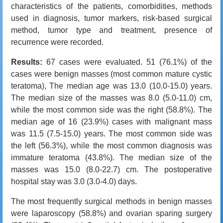
characteristics of the patients, comorbidities, methods
used in diagnosis, tumor markers, risk-based surgical
method, tumor type and treatment, presence of
recurrence were recorded.
Results:
67 cases were evaluated. 51 (76.1%) of the
cases were benign masses (most common mature cystic
teratoma), The median age was 13.0 (10.0-15.0) years.
The median size of the masses was 8.0 (5.0-11.0) cm,
while the most common side was the right (58.8%). The
median age of 16 (23.9%) cases with malignant mass
was 11.5 (7.5-15.0) years. The most common side was
the left (56.3%), while the most common diagnosis was
immature teratoma (43.8%). The median size of the
masses was 15.0 (8.0-22.7) cm. The postoperative
hospital stay was 3.0 (3.0-4.0) days.
The most frequently surgical methods in benign masses
were laparoscopy (58.8%) and ovarian sparing surgery