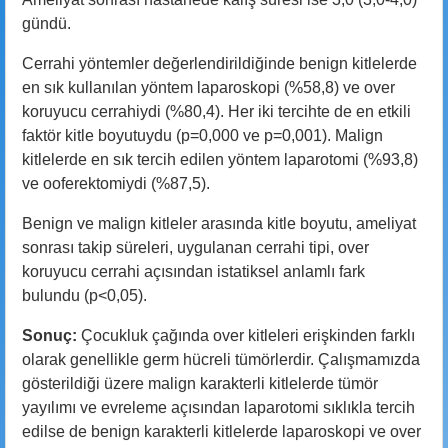
gündü.
Cerrahi yöntemler değerlendirildiğinde benign kitlelerde
en sık kullanılan yöntem laparoskopi (%58,8) ve over
koruyucu cerrahiydi (%80,4). Her iki tercihte de en etkili
faktör kitle boyutuydu (p=0,000 ve p=0,001). Malign
kitlelerde en sık tercih edilen yöntem laparotomi (%93,8)
ve ooferektomiydi (%87,5).
Benign ve malign kitleler arasında kitle boyutu, ameliyat
sonrası takip süreleri, uygulanan cerrahi tipi, over
koruyucu cerrahi açısından istatiksel anlamlı fark
bulundu (p<0,05).
Sonuç:
Çocukluk çağında over kitleleri erişkinden farklı
olarak genellikle germ hücreli tümörlerdir. Çalışmamızda
gösterildiği üzere malign karakterli kitlelerde tümör
yayılımı ve evreleme açısından laparotomi sıklıkla tercih
edilse de benign karakterli kitlelerde laparoskopi ve over