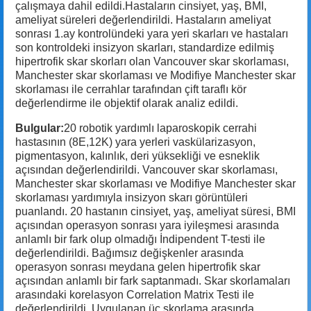
çalışmaya dahil edildi.Hastaların cinsiyet, yaş, BMI,
ameliyat süreleri değerlendirildi. Hastaların ameliyat
sonrası 1.ay kontrolündeki yara yeri skarları ve hastaları
son kontroldeki insizyon skarları, standardize edilmiş
hipertrofik skar skorları olan Vancouver skar skorlaması,
Manchester skar skorlaması ve Modifiye Manchester skar
skorlaması ile cerrahlar tarafından çift taraflı kör
değerlendirme ile objektif olarak analiz edildi.
Bulgular:
20 robotik yardımlı laparoskopik cerrahi
hastasının (8E,12K) yara yerleri vaskülarizasyon,
pigmentasyon, kalınlık, deri yüksekliği ve esneklik
açısından değerlendirildi. Vancouver skar skorlaması,
Manchester skar skorlaması ve Modifiye Manchester skar
skorlaması yardımıyla insizyon skarı görüntüleri
puanlandı. 20 hastanın cinsiyet, yaş, ameliyat süresi, BMI
açısından operasyon sonrası yara iyileşmesi arasında
anlamlı bir fark olup olmadığı İndipendent T-testi ile
değerlendirildi. Bağımsız değişkenler arasında
operasyon sonrası meydana gelen hipertrofik skar
açısından anlamlı bir fark saptanmadı. Skar skorlamaları
arasındaki korelasyon Correlation Matrix Testi ile
değerlendirildi. Uygulanan üç skorlama arasında