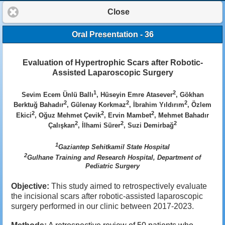
Close
Oral Presentation - 36
Evaluation of Hypertrophic Scars after Robotic-
Assisted Laparoscopic Surgery
1
2
Sevim Ecem Ünlü Ballı
, Hüseyin Emre Atasever
, Gökhan
2
2
2
Berktuğ Bahadır
, Gülenay Korkmaz
, İbrahim Yıldırım
, Özlem
2
2
2
Ekici
, Oğuz Mehmet Çevik
, Ervin Mambet
, Mehmet Bahadır
2
2
2
Çalışkan
, İlhami Sürer
, Suzi Demirbağ
1
Gaziantep Sehitkamil State Hospital
2
Gulhane Training and Research Hospital, Department of
Pediatric Surgery
Objective:
This study aimed to retrospectively evaluate
the incisional scars after robotic-assisted laparoscopic
surgery performed in our clinic between 2017-2023.