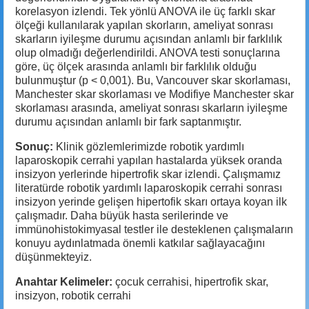
korelasyon izlendi. Tek yönlü ANOVA ile üç farklı skar
ölçeği kullanılarak yapılan skorların, ameliyat sonrası
skarların iyileşme durumu açısından anlamlı bir farklılık
olup olmadığı değerlendirildi. ANOVA testi sonuçlarına
göre, üç ölçek arasında anlamlı bir farklılık olduğu
bulunmuştur (p < 0,001). Bu, Vancouver skar skorlaması,
Manchester skar skorlaması ve Modifiye Manchester skar
skorlaması arasında, ameliyat sonrası skarların iyileşme
durumu açısından anlamlı bir fark saptanmıştır.
Sonuç:
Klinik gözlemlerimizde robotik yardımlı
laparoskopik cerrahi yapılan hastalarda yüksek oranda
insizyon yerlerinde hipertrofik skar izlendi. Çalışmamız
literatürde robotik yardımlı laparoskopik cerrahi sonrası
insizyon yerinde gelişen hipertofik skarı ortaya koyan ilk
çalışmadır.
Daha büyük hasta serilerinde ve
immünohistokimyasal testler ile desteklenen çalışmaların
konuyu aydınlatmada önemli katkılar sağlayacağını
düşünmekteyiz.
Anahtar Kelimeler:
çocuk cerrahisi, hipertrofik skar,
insizyon, robotik cerrahi