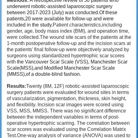
Methods:
A retrospective review of 50 patients who
underwent robotic-assisted laparoscopic surgery
between 2017-2023 (July) was conducted.Of these
patients,20 were available for follow-up and were
included in the study.
Patient characteristics,including
gender, age, body mass index (BMI), and operation time,
were collected.The wound site scars of the patients at the
1-month postoperative follow-up and the incision scars at
the patients' final follow-up were objectively analyzed by
surgeons using standardized hypertrophic scar scores
with
the Vancouver Scar Scale (VSS), Manchester Scar
Scale(MSS),and Modified Manchester Scar Scale
(MMSS),of a double-blind fashion.
Results:
Twenty (8M, 12F) robotic-assisted laparoscopic
surgery patients were evaluated for wound sites in terms
of vascularization, pigmentation, thickness, skin height,
and flexibility. Incision scar images were scored using
VSS, MSS, MMSS. There was no significant difference
between the independent variables in terms of post-
operative hypertrophic scarring. The correlation between
scar scores was evaluated using the Correlation Matrix
Test.One-way analysis of variance (ANOVA) was used to