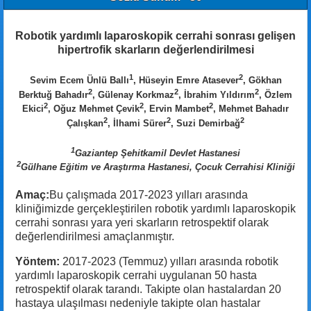
Robotik yardımlı laparoskopik cerrahi sonrası gelişen
hipertrofik skarların değerlendirilmesi
1
2
Sevim Ecem Ünlü Ballı
, Hüseyin Emre Atasever
, Gökhan
2
2
2
Berktuğ Bahadır
, Gülenay Korkmaz
, İbrahim Yıldırım
, Özlem
2
2
2
Ekici
, Oğuz Mehmet Çevik
, Ervin Mambet
, Mehmet Bahadır
2
2
2
Çalışkan
, İlhami Sürer
, Suzi Demirbağ
1
Gaziantep Şehitkamil Devlet Hastanesi
2
Gülhane Eğitim ve Araştırma Hastanesi, Çocuk Cerrahisi Kliniği
Amaç:
Bu çalışmada 2017-2023 yılları arasında
kliniğimizde gerçekleştirilen robotik yardımlı laparoskopik
cerrahi sonrası yara yeri skarların retrospektif olarak
değerlendirilmesi amaçlanmıştır.
Yöntem:
2017-2023 (Temmuz) yılları arasında robotik
yardımlı laparoskopik cerrahi uygulanan 50 hasta
retrospektif olarak tarandı. Takipte olan hastalardan 20
hastaya ulaşılması nedeniyle takipte olan hastalar