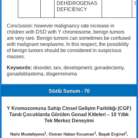
DEHİDROGENAS
G
DEFİCİENCY
Conclusion: however malignancy rate increase in
children with DSD with Y chromosome, benign tumors
are very rare. Benign tumors can sometimes be confused
with malignant neoplasms. In this respect, the possibility
of benign tumors should be considered in suspicious
masses.
Keywords:
disorder, sex, development, gonadectomy,
gonadoblastoma, disgerminoma
Sözlü Sunum - 70
Y Kromozomuna Sahip Cinsel Gelişim Farklılığı (CGF)
Tanılı Çocuklarda Görülen Gonad Kitleleri – 10 Yıllık
Tek Merkez Deneyimi
1
1
1
Naile Mustafayeva
, Osman Hakan Kocaman
, Başak Erginel
,