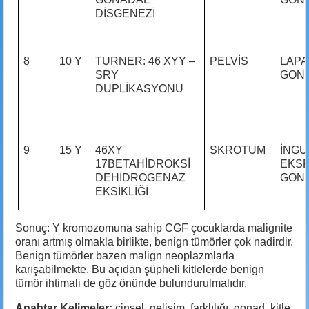
DİSGENEZİ
8
10 Y
TURNER: 46 XYY –
PELVİS
LAPA
SRY
GON
DUPLİKASYONU
9
15 Y
46XY
SKROTUM
İNGU
17BETAHİDROKSİ
EKS
DEHİDROGENAZ
GON
EKSİKLİĞİ
Sonuç: Y kromozomuna sahip CGF çocuklarda malignite
oranı artmış olmakla birlikte, benign tümörler çok nadirdir.
Benign tümörler bazen malign neoplazmlarla
karışabilmekte. Bu açıdan şüpheli kitlelerde benign
tümör ihtimali de göz önünde bulundurulmalıdır.
Anahtar Kelimeler:
cinsel, gelişim, farklılığı, gonad, kitle,