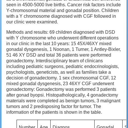
seen in 4500-5000 live births. Cancer risk factors include
Y-chromosomal material and gonadal position. Children
with a Y chromosome diagnosed with CGF followed in
our clinic were examined.
Methods and results: 69 children diagnosed with DSD
with Y chromosome who underwent different operations
in our clinic in the last 10 years: 15 45X/46XY mixed
gonadal dysgenesis, 1 Noonan, 1 Turner, 1 Antley-Bixler,
51 46 XY DSD and total 36 patients were performed
gonadectomy. Interdisciplinary team of clinicans
including pediatric surgeons, pediatric endocrinologists,
psychologists, geneticists, as well as families take a
decision of gonadectomy. 1 sex chromosomal CGF, 12
mixed gonadal dysgenesis, 23 46XY CGF underwent
gonadectomy: Gonadectomy was performed 3 patients
after gonad byopsi. Histopathologically, 4 gonadectomy
materials were completed as benign tumors, 3 malignant
tumors and 2 predisposing factor for tumor. The
information of the patients is shown in the table.
Number
Age
Diagnos
Gonadal
S