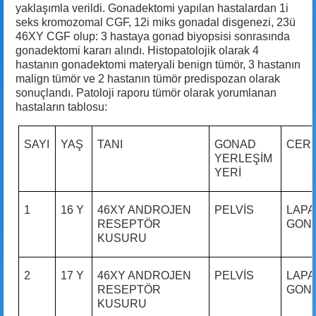
yaklaşımla verildi. Gonadektomi yapılan hastalardan 1i
seks kromozomal CGF, 12i miks gonadal disgenezi, 23ü
46XY CGF olup: 3 hastaya gonad biyopsisi sonrasında
gonadektomi kararı alındı. Histopatolojik olarak 4
hastanın gonadektomi materyali benign tümör, 3 hastanın
malign tümör ve 2 hastanın tümör predispozan olarak
sonuçlandı. Patoloji raporu tümör olarak yorumlanan
hastaların tablosu:
SAYI
YAŞ
TANI
GONAD
CERR
YERLEŞİM
YERİ
1
16 Y
46XY ANDROJEN
PELVİS
LAPA
RESEPTÖR
GON
KUSURU
2
17 Y
46XY ANDROJEN
PELVİS
LAPA
RESEPTÖR
GON
KUSURU