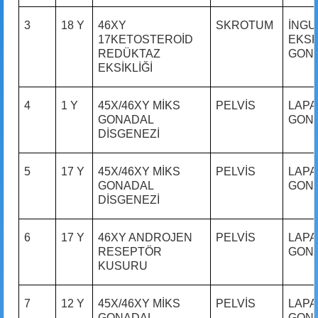
3
18 Y
46XY
SKROTUM
İNGU
17KETOSTEROİD
EKS
REDÜKTAZ
GON
EKSİKLİĞİ
4
1 Y
45X/46XY MİKS
PELVİS
LAPA
GONADAL
GON
DİSGENEZİ
5
17 Y
45X/46XY MİKS
PELVİS
LAPA
GONADAL
GON
DİSGENEZİ
6
17 Y
46XY ANDROJEN
PELVİS
LAPA
RESEPTÖR
GON
KUSURU
7
12 Y
45X/46XY MİKS
PELVİS
LAPA
GONADAL
GON