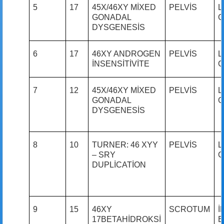
5
17
45X/46XY MİXED
PELVİS
L
GONADAL
G
DYSGENESİS
6
17
46XY ANDROGEN
PELVİS
L
İNSENSİTİVİTE
G
7
12
45X/46XY MİXED
PELVİS
L
GONADAL
G
DYSGENESİS
8
10
TURNER: 46 XYY
PELVİS
L
– SRY
G
DUPLİCATİON
9
15
46XY
SCROTUM
İ
17BETAHİDROKSİ
E