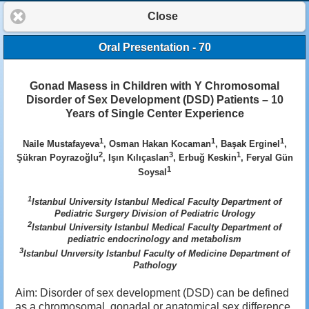
Close
Oral Presentation - 70
Gonad Masess in Children with Y Chromosomal
Disorder of Sex Development (DSD) Patients – 10
Years of Single Center Experience
1
1
1
Naile Mustafayeva
, Osman Hakan Kocaman
, Başak Erginel
,
2
3
1
Şükran Poyrazoğlu
, Işın Kılıçaslan
, Erbuğ Keskin
, Feryal Gün
1
Soysal
1
Istanbul University Istanbul Medical Faculty Department of
Pediatric Surgery Division of Pediatric Urology
2
Istanbul University Istanbul Medical Faculty Department of
pediatric endocrinology and metabolism
3
Istanbul Unıversity Istanbul Faculty of Medicine Department of
Pathology
Aim: Disorder of sex development (DSD) can be defined
as a chromosomal, gonadal or anatomical sex difference