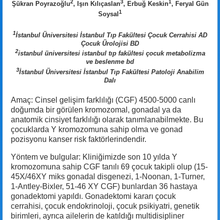
2
3
1
Şükran Poyrazoğlu
, Işın Kılıçaslan
, Erbuğ Keskin
, Feryal Gün
1
Soysal
1
İstanbul Üniversitesi İstanbul Tıp Fakültesi Çocuk Cerrahisi AD
Çocuk Ürolojisi BD
2
istanbul üniversitesi istanbul tıp fakültesi çocuk metabolizma
ve beslenme bd
3
İstanbul Üniversitesi İstanbul Tıp Fakültesi Patoloji Anabilim
Dalı
Amaç: Cinsel gelişim farklılığı (CGF) 4500-5000 canlı
doğumda bir görülen kromozomal, gonadal ya da
anatomik cinsiyet farklılığı olarak tanımlanabilmekte. Bu
çocuklarda Y kromozomuna sahip olma ve gonad
pozisyonu kanser risk faktörlerindendir.
Yöntem ve bulgular: Kliniğimizde son 10 yılda Y
kromozomuna sahip CGF tanılı 69 çocuk takipli olup (15-
45X/46XY miks gonadal disgenezi, 1-Noonan, 1-Turner,
1-Antley-Bixler, 51-46 XY CGF) bunlardan 36 hastaya
gonadektomi yapıldı. Gonadektomi kararı çocuk
cerrahisi, çocuk endokrinoloji, çocuk psikiyatri, genetik
birimleri, ayrıca ailelerin de katıldığı multidisipliner