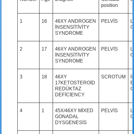
position
1
16
46XY ANDROGEN
PELVİS
L
İNSENSİTİVİTY
G
SYNDROME
2
17
46XY ANDROGEN
PELVİS
L
İNSENSİTİVİTY
G
SYNDROME
3
18
46XY
SCROTUM
İ
17KETOSTEROİD
E
REDÜKTAZ
G
DEFİCİENCY
4
1
45X/46XY MİXED
PELVİS
L
GONADAL
G
DYSGENESİS