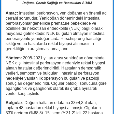
Doğum, Çocuk Sağlığı ve Hastalıkları SUAM
Amaç:
İntestinal perforasyon, yenidoğanın en önemli acil
cerrahi sorunudur. Yenidoğan dönemindeki intestinal
perforasyonlar genellikle prematüre bebeklerde ve
özellikle de nekrotizan enterokolite (NEK) bağlı olarak
meydana gelmektedir. NEK bulguları olmayan intestinal
perforasyonlu yenidoğanlarda Hirschsprung hastalığı
sıklığı ve bu hastalarda rektal biyopsi alınmasının
gerekliliğinin araştırması amaçlandı.
Yöntem:
2005-2021 yılları arası yenidoğan döneminde
NEK dışı intestinal perforasyon nedeniyle rektal biyopsi
alınan hastalar değerlendirildi. Hastaların demografik
verileri, semptom ve bulguları, intestinal perforasyon
nedeniyle yapılan ilk operasyon bulguları ve patoloji
sonuçları değerlendirildi. Olgular patoloji sonucuna göre
aganglionik ve ganglionik olarak iki gruba ayrılarak
veriler karşılaştırıldı.
Bulgular:
Doğum haftaları ortalama 33±4,3hf olan,
toplam 48 hastadan rektal biyopsi alınmıştı. Olguların
33'ü preterm (%68,8), 15'i term (%31,2) idi. 22 hastada