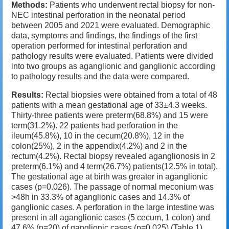
Methods:
Patients who underwent rectal biopsy for non-
NEC intestinal perforation in the neonatal period
between 2005 and 2021 were evaluated. Demographic
data, symptoms and findings, the findings of the first
operation performed for intestinal perforation and
pathology results were evaluated. Patients were divided
into two groups as aganglionic and ganglionic according
to pathology results and the data were compared.
Results:
Rectal biopsies were obtained from a total of 48
patients with a mean gestational age of 33±4.3 weeks.
Thirty-three patients were preterm(68.8%) and 15 were
term(31.2%). 22 patients had perforation in the
ileum(45.8%), 10 in the cecum(20.8%), 12 in the
colon(25%), 2 in the appendix(4.2%) and 2 in the
rectum(4.2%). Rectal biopsy revealed aganglionosis in 2
preterm(6.1%) and 4 term(26.7%) patients(12.5% in total).
The gestational age at birth was greater in aganglionic
cases (p=0.026). The passage of normal meconium was
>48h in 33.3% of aganglionic cases and 14.3% of
ganglionic cases. A perforation in the large intestine was
present in all aganglionic cases (5 cecum, 1 colon) and
47.6% (n=20) of ganglionic cases (p=0.025) (Table 1).