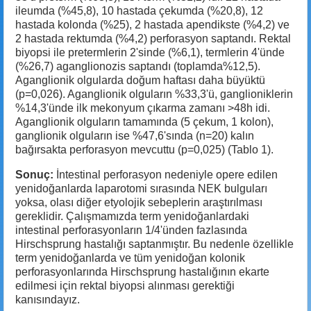
ileumda (%45,8), 10 hastada çekumda (%20,8), 12
hastada kolonda (%25), 2 hastada apendikste (%4,2) ve
2 hastada rektumda (%4,2) perforasyon saptandı. Rektal
biyopsi ile pretermlerin 2'sinde (%6,1), termlerin 4'ünde
(%26,7) aganglionozis saptandı (toplamda%12,5).
Aganglionik olgularda doğum haftası daha büyüktü
(p=0,026). Aganglionik olguların %33,3'ü, ganglioniklerin
%14,3'ünde ilk mekonyum çıkarma zamanı >48h idi.
Aganglionik olguların tamamında (5 çekum, 1 kolon),
ganglionik olguların ise %47,6'sında (n=20) kalın
bağırsakta perforasyon mevcuttu (p=0,025) (Tablo 1).
Sonuç:
İntestinal perforasyon nedeniyle opere edilen
yenidoğanlarda laparotomi sırasında NEK bulguları
yoksa, olası diğer etyolojik sebeplerin araştırılması
gereklidir. Çalışmamızda term yenidoğanlardaki
intestinal perforasyonların 1/4'ünden fazlasında
Hirschsprung hastalığı saptanmıştır. Bu nedenle özellikle
term yenidoğanlarda ve tüm yenidoğan kolonik
perforasyonlarında Hirschsprung hastalığının ekarte
edilmesi için rektal biyopsi alınması gerektiği
kanısındayız.