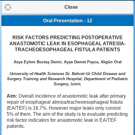
Close
Oral Presentation - 12
RISK FACTORS PREDICTING POSTOPERATIVE
ANASTOMOTIC LEAK IN ESOPHAGEAL ATRESİA-
TRACHEOESOPHAGEAL FISTULA PATIENTS
Asya Eylem Boztaş Demir, Ayşe Demet Payza, Akgün Oral
University of Health Sciences Dr. Behcet Uz Child Disease and
Surgery Training and Research Hospital, Department of Pediatric
Surgery, Izmir,
Aim:
Overall incidence of anastomotic leak after primary
repair of esophageal atresia/tracheoesophageal fistula
(EA/TEF) is 16,7%. However major leaks only consist
5% of them. The aim of the study is to evaluate predicting
risk factor indicators for anastomotic leak in EA/TEF
patients.