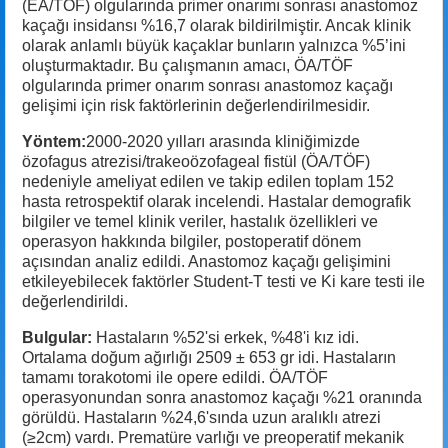
(EA/TÖF) olgularında primer onarımı sonrası anastomoz
kaçağı insidansı %16,7 olarak bildirilmiştir. Ancak klinik
olarak anlamlı büyük kaçaklar bunların yalnızca %5’ini
oluşturmaktadır. Bu çalışmanın amacı, ÖA/TÖF
olgularında primer onarım sonrası anastomoz kaçağı
gelişimi için risk faktörlerinin değerlendirilmesidir.
Yöntem:
2000-2020 yılları arasında kliniğimizde
özofagus atrezisi/trakeoözofageal fistül (ÖA/TÖF)
nedeniyle ameliyat edilen ve takip edilen toplam 152
hasta retrospektif olarak incelendi. Hastalar demografik
bilgiler ve temel klinik veriler, hastalık özellikleri ve
operasyon hakkında bilgiler, postoperatif dönem
açısından analiz edildi. Anastomoz kaçağı gelişimini
etkileyebilecek faktörler Student-T testi ve Ki kare testi ile
değerlendirildi.
Bulgular:
Hastaların %52'si erkek, %48'i kız idi.
Ortalama doğum ağırlığı 2509 ± 653 gr idi. Hastaların
tamamı torakotomi ile opere edildi. ÖA/TÖF
operasyonundan sonra anastomoz kaçağı %21 oranında
görüldü. Hastaların %24,6'sında uzun aralıklı atrezi
(≥2cm) vardı. Prematüre varlığı ve preoperatif mekanik