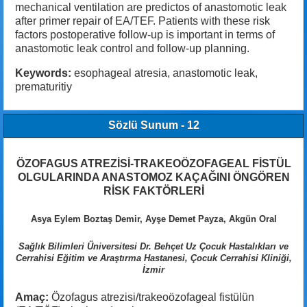
mechanical ventilation are predictos of anastomotic leak
after primer repair of EA/TEF. Patients with these risk
factors postoperative follow-up is important in terms of
anastomotic leak control and follow-up planning.
Keywords:
esophageal atresia, anastomotic leak,
prematuritiy
Sözlü Sunum - 12
ÖZOFAGUS ATREZİSİ-TRAKEOÖZOFAGEAL FİSTÜL
OLGULARINDA ANASTOMOZ KAÇAĞINI ÖNGÖREN
RİSK FAKTÖRLERİ
Asya Eylem Boztaş Demir, Ayşe Demet Payza, Akgün Oral
Sağlık Bilimleri Üniversitesi Dr. Behçet Uz Çocuk Hastalıkları ve
Cerrahisi Eğitim ve Araştırma Hastanesi, Çocuk Cerrahisi Kliniği,
İzmir
Amaç:
Özofagus atrezisi/trakeoözofageal fistülün