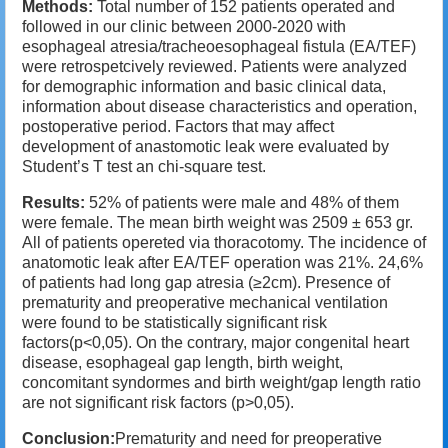
Methods:
Total number of 152 patients operated and
followed in our clinic between 2000-2020 with
esophageal atresia/tracheoesophageal fistula (EA/TEF)
were retrospetcively reviewed. Patients were analyzed
for demographic information and basic clinical data,
information about disease characteristics and operation,
postoperative period. Factors that may affect
development of anastomotic leak were evaluated by
Student’s T test an chi-square test.
Results:
52% of patients were male and 48% of them
were female. The mean birth weight was 2509 ± 653 gr.
All of patients opereted via thoracotomy. The incidence of
anatomotic leak after EA/TEF operation was 21%. 24,6%
of patients had long gap atresia (≥2cm). Presence of
prematurity and preoperative mechanical ventilation
were found to be statistically significant risk
factors(p<0,05). On the contrary, major congenital heart
disease, esophageal gap length, birth weight,
concomitant syndormes and birth weight/gap length ratio
are not significant risk factors (p>0,05).
Conclusion:
Prematurity and need for preoperative