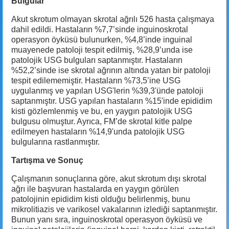
Bulgular
Akut skrotum olmayan skrotal ağrılı 526 hasta çalışmaya
dahil edildi. Hastaların %7,7’sinde inguinoskrotal
operasyon öyküsü bulunurken, %4,8’inde inguinal
muayenede patoloji tespit edilmiş, %28,9’unda ise
patolojik USG bulguları saptanmıştır. Hastaların
%52,2’sinde ise skrotal ağrının altında yatan bir patoloji
tespit edilememiştir. Hastaların %73,5’ine USG
uygulanmış ve yapılan USG'lerin %39,3'ünde patoloji
saptanmıştır. USG yapılan hastaların %15'inde epididim
kisti gözlemlenmiş ve bu, en yaygın patolojik USG
bulgusu olmuştur. Ayrıca, FM’de skrotal kitle palpe
edilmeyen hastaların %14,9'unda patolojik USG
bulgularına rastlanmıştır.
Tartışma ve Sonuç
Çalışmanın sonuçlarına göre, akut skrotum dışı skrotal
ağrı ile başvuran hastalarda en yaygın görülen
patolojinin epididim kisti olduğu belirlenmiş, bunu
mikrolitiazis ve varikosel vakalarının izlediği saptanmıştır.
Bunun yanı sıra, inguinoskrotal operasyon öyküsü ve