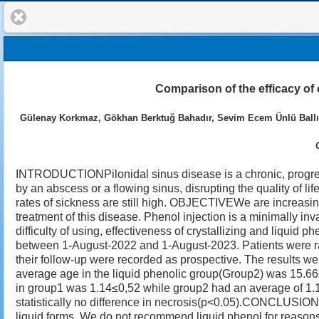
Comparison of the efficacy of c
Gülenay Korkmaz, Gökhan Berktuğ Bahadır, Sevim Ecem Ünlü Ballı,
INTRODUCTIONPilonidal sinus disease is a chronic, progressi
by an abscess or a flowing sinus, disrupting the quality of li
rates of sickness are still high. OBJECTIVEWe are increasingl
treatment of this disease. Phenol injection is a minimally inv
difficulty of using, effectiveness of crystallizing and liqu
between 1-August-2022 and 1-August-2023. Patients were ran
their follow-up were recorded as prospective. The results 
average age in the liquid phenolic group(Group2) was 15.66
in group1 was 1.14≤0,52 while group2 had an average of 1.11
statistically no difference in necrosis(p<0.05).CONCLUSIONSuc
liquid forms. We do not recommend liquid phenol for reasons su