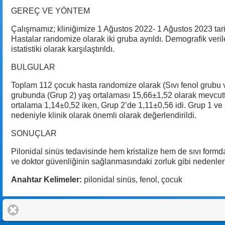
GEREÇ VE YÖNTEM
Çalışmamız; kliniğimize 1 Ağustos 2022- 1 Ağustos 2023 tari
Hastalar randomize olarak iki gruba ayrıldı. Demografik veri
istatistiki olarak karşılaştırıldı.
BULGULAR
Toplam 112 çocuk hasta randomize olarak (Sıvı fenol grubu ve 
grubunda (Grup 2) yaş ortalaması 15,66±1,52 olarak mevcuttu
ortalama 1,14±0,52 iken, Grup 2’de 1,11±0,56 idi. Grup 1 ve 
nedeniyle klinik olarak önemli olarak değerlendirildi.
SONUÇLAR
Pilonidal sinüs tedavisinde hem kristalize hem de sıvı form
ve doktor güvenliğinin sağlanmasındaki zorluk gibi nedenle
Anahtar Kelimeler:
pilonidal sinüs, fenol, çocuk