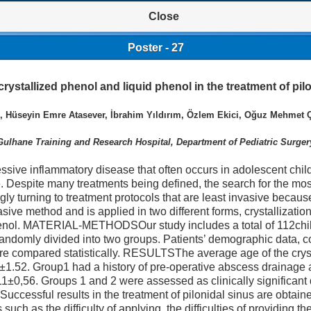
Close
Poster - 27
rystallized phenol and liquid phenol in the treatment of pil
 Hüseyin Emre Atasever, İbrahim Yıldırım, Özlem Ekici, Oğuz Mehmet Çe
Gulhane Training and Research Hospital, Department of Pediatric Surger
ve inflammatory disease that often occurs in adolescent childr
fe. Despite many treatments being defined, the search for the mos
y turning to treatment protocols that are least invasive because
asive method and is applied in two different forms, crystallizatio
id phenol. MATERIAL-METHODSOur study includes a total of 112chil
domly divided into two groups. Patients’ demographic data, com
were compared statistically. RESULTSThe average age of the cry
±1.52. Group1 had a history of pre-operative abscess drainage
±0,56. Groups 1 and 2 were assessed as clinically significant d
cessful results in the treatment of pilonidal sinus are obtained
ch as the difficulty of applying, the difficulties of providing the