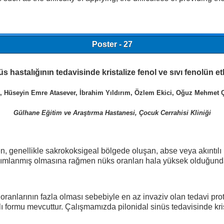
Poster - 27
 hastalığının tedavisinde kristalize fenol ve sıvı fenolün etk
 Hüseyin Emre Atasever, İbrahim Yıldırım, Özlem Ekici, Oğuz Mehmet Çe
Gülhane Eğitim ve Araştırma Hastanesi, Çocuk Cerrahisi Kliniği
en, genellikle sakrokoksigeal bölgede oluşan, abse veya akıntılı 
i tanımlanmış olmasına rağmen nüks oranları hala yüksek olduğund
ranlarının fazla olması sebebiyle en az invaziv olan tedavi pro
rklı formu mevcuttur. Çalışmamızda pilonidal sinüs tedavisinde kr