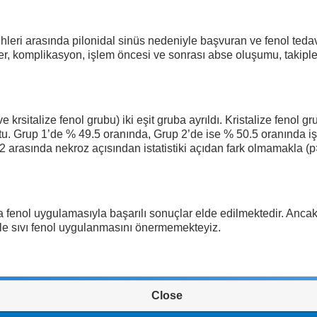
hleri arasında pilonidal sinüs nedeniyle başvuran ve fenol teda
ler, komplikasyon, işlem öncesi ve sonrası abse oluşumu, takipl
krsitalize fenol grubu) iki eşit gruba ayrıldı. Kristalize fenol 
. Grup 1’de % 49.5 oranında, Grup 2’de ise % 50.5 oranında işl
2 arasında nekroz açısından istatistiki açıdan fark olmamakla (p
da fenol uygulamasıyla başarılı sonuçlar elde edilmektedir. Anc
rle sıvı fenol uygulanmasını önermemekteyiz.
Close