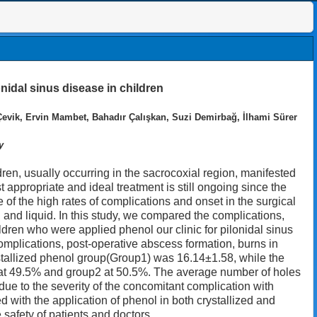
onidal sinus disease in children
vik, Ervin Mambet, Bahadır Çalışkan, Suzi Demirbağ, İlhami Sürer
y
en, usually occurring in the sacrocoxial region, manifested
t appropriate and ideal treatment is still ongoing since the
 of the high rates of complications and onset in the surgical
n and liquid. In this study, we compared the complications,
dren who were applied phenol our clinic for pilonidal sinus
plications, post-operative abscess formation, burns in
stallized phenol group(Group1) was 16.14±1.58, while the
 at 49.5% and group2 at 50.5%. The average number of holes
ue to the severity of the concomitant complication with
 with the application of phenol in both crystallized and
 safety of patients and doctors.