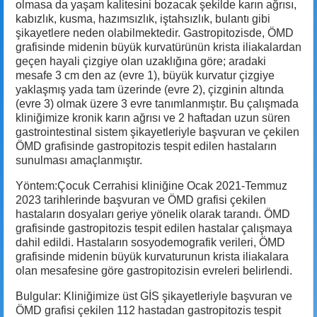
olmasa da yaşam kalitesini bozacak şekilde karın ağrısı,
kabızlık, kusma, hazımsızlık, iştahsızlık, bulantı gibi
şikayetlere neden olabilmektedir. Gastropitozisde, ÖMD
grafisinde midenin büyük kurvatürünün krista iliakalardan
geçen hayali çizgiye olan uzaklığına göre; aradaki
mesafe 3 cm den az (evre 1), büyük kurvatur çizgiye
yaklaşmış yada tam üzerinde (evre 2), çizginin altında
(evre 3) olmak üzere 3 evre tanımlanmıştır. Bu çalışmada
kliniğimize kronik karın ağrısı ve 2 haftadan uzun süren
gastrointestinal sistem şikayetleriyle başvuran ve çekilen
ÖMD grafisinde gastropitozis tespit edilen hastaların
sunulması amaçlanmıştır.
Yöntem:Çocuk Cerrahisi kliniğine Ocak 2021-Temmuz
2023 tarihlerinde başvuran ve ÖMD grafisi çekilen
hastaların dosyaları geriye yönelik olarak tarandı. ÖMD
grafisinde gastropitozis tespit edilen hastalar çalışmaya
dahil edildi. Hastaların sosyodemografik verileri, ÖMD
grafisinde midenin büyük kurvaturunun krista iliakalara
olan mesafesine göre gastropitozisin evreleri belirlendi.
Bulgular: Kliniğimize üst GİS şikayetleriyle başvuran ve
ÖMD grafisi çekilen 112 hastadan gastropitozis tespit