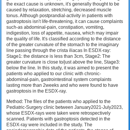
the exact cause is unknown, it's generally thought to be
caused by relaxation, stretching, decreased muscle
tonus. Although postprandial-activity in patients with
gastroptosis isn't life-threatening, it can cause complaints
such-as abdominal-pain, constipation, vomiting,
indigestion, loss of appetite, nausea, which may impair
the quality of life. It's classified according to the distance
of the greater curvature of the stomach to the imaginary
line passing through the crista iliacas In ESDX-ray:
Stage1: the distance is less than 3cm, Stage2: The
greater curvature is close to/just above the line, Stage3:
below the line. In this study, it was aimed to present the
patients who applied to our clinic with chronic-
abdominal-pain, gastrointestinal system complaints
lasting more than 2weeks and who were found to have
gastroptosis in the ESDX-ray.
Method: The files of the patients who applied to the
Pediatric-Surgery clinic between January2021-July2023,
whose ESDX-rays were taken were retrospectively
scanned. Patients with gastroptosis detected in the
ESDX-ray were included in the study. The