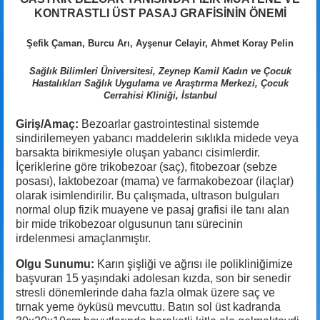
KONTRASTLI ÜST PASAJ GRAFİSİNİN ÖNEMİ
Şefik Çaman, Burcu Arı, Ayşenur Celayir, Ahmet Koray Pelin
Sağlık Bilimleri Üniversitesi, Zeynep Kamil Kadın ve Çocuk
Hastalıkları Sağlık Uygulama ve Araştırma Merkezi, Çocuk
Cerrahisi Kliniği, İstanbul
Giriş/Amaç:
Bezoarlar gastrointestinal sistemde
sindirilemeyen yabancı maddelerin sıklıkla midede veya
barsakta birikmesiyle oluşan yabancı cisimlerdir.
İçeriklerine göre trikobezoar (saç), fitobezoar (sebze
posası), laktobezoar (mama) ve farmakobezoar (ilaçlar)
olarak isimlendirilir. Bu çalışmada, ultrason bulguları
normal olup fizik muayene ve pasaj grafisi ile tanı alan
bir mide trikobezoar olgusunun tanı sürecinin
irdelenmesi amaçlanmıştır.
Olgu Sunumu:
Karın şişliği ve ağrısı ile polikliniğimize
başvuran 15 yaşındaki adolesan kızda, son bir senedir
stresli dönemlerinde daha fazla olmak üzere saç ve
tırnak yeme öyküsü mevcuttu. Batın sol üst kadranda