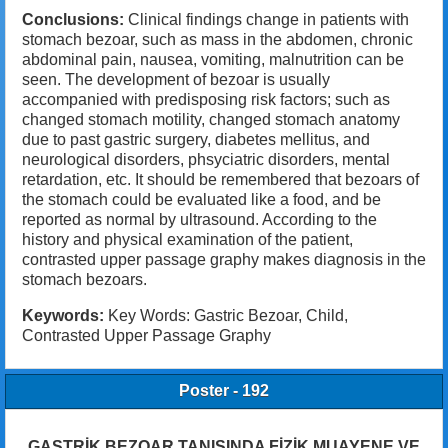
Conclusions:
Clinical findings change in patients with
stomach bezoar, such as mass in the abdomen, chronic
abdominal pain, nausea, vomiting, malnutrition can be
seen. The development of bezoar is usually
accompanied with predisposing risk factors; such as
changed stomach motility, changed stomach anatomy
due to past gastric surgery, diabetes mellitus, and
neurological disorders, phsyciatric disorders, mental
retardation, etc. It should be remembered that bezoars of
the stomach could be evaluated like a food, and be
reported as normal by ultrasound. According to the
history and physical examination of the patient,
contrasted upper passage graphy makes diagnosis in the
stomach bezoars.
Keywords:
Key Words: Gastric Bezoar, Child,
Contrasted Upper Passage Graphy
Poster - 192
GASTRİK BEZOAR TANISINDA FİZİK MUAYENE VE