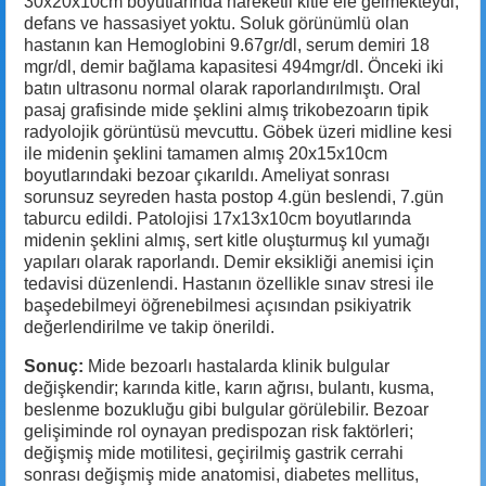
30x20x10cm boyutlarında hareketli kitle ele gelmekteydi,
defans ve hassasiyet yoktu. Soluk görünümlü olan
hastanın kan Hemoglobini 9.67gr/dl, serum demiri 18
mgr/dl, demir bağlama kapasitesi 494mgr/dl. Önceki iki
batın ultrasonu normal olarak raporlandırılmıştı. Oral
pasaj grafisinde mide şeklini almış trikobezoarın tipik
radyolojik görüntüsü mevcuttu. Göbek üzeri midline kesi
ile midenin şeklini tamamen almış 20x15x10cm
boyutlarındaki bezoar çıkarıldı. Ameliyat sonrası
sorunsuz seyreden hasta postop 4.gün beslendi, 7.gün
taburcu edildi. Patolojisi 17x13x10cm boyutlarında
midenin şeklini almış, sert kitle oluşturmuş kıl yumağı
yapıları olarak raporlandı. Demir eksikliği anemisi için
tedavisi düzenlendi. Hastanın özellikle sınav stresi ile
başedebilmeyi öğrenebilmesi açısından psikiyatrik
değerlendirilme ve takip önerildi.
Sonuç:
Mide bezoarlı hastalarda klinik bulgular
değişkendir; karında kitle, karın ağrısı, bulantı, kusma,
beslenme bozukluğu gibi bulgular görülebilir. Bezoar
gelişiminde rol oynayan predispozan risk faktörleri;
değişmiş mide motilitesi, geçirilmiş gastrik cerrahi
sonrası değişmiş mide anatomisi, diabetes mellitus,