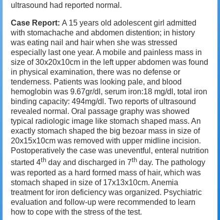
ultrasound had reported normal.
Case Report:
A 15 years old adolescent girl admitted
with stomachache and abdomen distention; in history
was eating nail and hair when she was stressed
especially last one year. A mobile and painless mass in
size of 30x20x10cm in the left upper abdomen was found
in physical examination, there was no defense or
tenderness. Patients was looking pale, and blood
hemoglobin was 9.67gr/dl, serum iron:18 mg/dl, total iron
binding capacity: 494mg/dl. Two reports of ultrasound
revealed normal. Oral passage graphy was showed
typical radiologic image like stomach shaped mass. An
exactly stomach shaped the big bezoar mass in size of
20x15x10cm was removed with upper midline incision.
Postoperatively the case was uneventful, enteral nutrition
th
th
started 4
day and discharged in 7
day. The pathology
was reported as a hard formed mass of hair, which was
stomach shaped in size of 17x13x10cm. Anemia
treatment for iron deficiency was organized.
Psychiatric
evaluation and follow-up were recommended to learn
how to cope with the stress of the test.