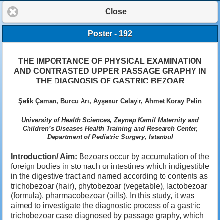
Close
Poster - 192
THE IMPORTANCE OF PHYSICAL EXAMINATION
AND CONTRASTED UPPER PASSAGE GRAPHY IN
THE DIAGNOSIS OF GASTRIC BEZOAR
Şefik Çaman, Burcu Arı, Ayşenur Celayir, Ahmet Koray Pelin
University of Health Sciences, Zeynep Kamil Maternity and
Children’s Diseases Health Training and Research Center,
Department of Pediatric Surgery, Istanbul
Introduction/ Aim:
Bezoars occur by accumulation of the
foreign bodies in stomach or intestines which indigestible
in the digestive tract and named according to contents as
trichobezoar (hair), phytobezoar (vegetable), lactobezoar
(formula), pharmacobezoar (pills). In this study, it was
aimed to investigate the diagnostic process of a gastric
trichobezoar case diagnosed by passage graphy, which