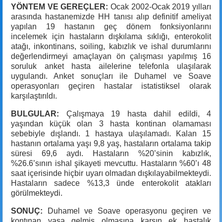
YÖNTEM VE GEREÇLER:
Ocak 2002-Ocak 2019 yılları
arasında hastanemizde HH tanısı alıp definitif ameliyat
yapılan 19 hastanın geç dönem fonksiyonlarını
incelemek için hastaların dışkılama sıklığı, enterokolit
atağı, inkontinans, soiling, kabızlık ve ishal durumlarını
değerlendirmeyi amaçlayan ön çalışması yapılmış 16
soruluk anket hasta ailelerine telefonla ulaşılarak
uygulandı. Anket sonuçları ile Duhamel ve Soave
operasyonları geçiren hastalar istatistiksel olarak
karşılaştırıldı.
BULGULAR:
Çalışmaya 19 hasta dahil edildi, 4
yaşından küçük olan 3 hasta kontinan olamaması
sebebiyle dışlandı. 1 hastaya ulaşılamadı. Kalan 15
hastanın ortalama yaşı 9,8 yaş, hastaların ortalama takip
süresi 69,6 aydı. Hastaların %20’sinin kabızlık,
%26.6’sının ishal şikayeti mevcuttu. Hastaların %60’ı 48
saat içerisinde hiçbir uyarı olmadan dışkılayabilmekteydi.
Hastaların sadece %13,3 ünde enterokolit atakları
görülmekteydi.
SONUÇ:
Duhamel ve Soave operasyonu geçiren ve
kontınan yaşa gelmiş olmasına karşın ek hastalık