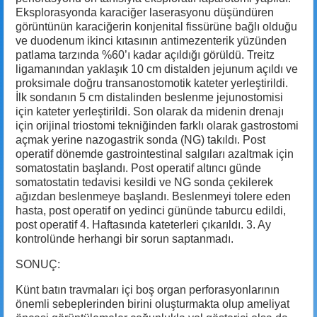
Eksplorasyonda karaciğer laserasyonu düşündüren
görüntünün karaciğerin konjenital fissürüne bağlı olduğu
ve duodenum ikinci kıtasının antimezenterik yüzünden
patlama tarzında %60’ı kadar açıldığı görüldü. Treitz
ligamanından yaklaşık 10 cm distalden jejunum açıldı ve
proksimale doğru transanostomotik kateter yerleştirildi.
İlk sondanın 5 cm distalinden beslenme jejunostomisi
için kateter yerleştirildi. Son olarak da midenin drenajı
için orijinal triostomi tekniğinden farklı olarak gastrostomi
açmak yerine nazogastrik sonda (NG) takıldı. Post
operatif dönemde gastrointestinal salgıları azaltmak için
somatostatin başlandı. Post operatif altıncı günde
somatostatin tedavisi kesildi ve NG sonda çekilerek
ağızdan beslenmeye başlandı. Beslenmeyi tolere eden
hasta, post operatif on yedinci gününde taburcu edildi,
post operatif 4. Haftasında kateterleri çıkarıldı. 3. Ay
kontrolünde herhangi bir sorun saptanmadı.
SONUÇ:
Künt batın travmaları içi boş organ perforasyonlarının
önemli sebeplerinden birini oluşturmakta olup ameliyat