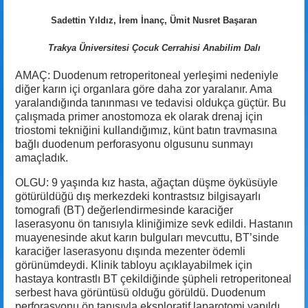
Sadettin Yıldız, İrem İnanç, Ümit Nusret Başaran
Trakya Üniversitesi Çocuk Cerrahisi Anabilim Dalı
AMAÇ: Duodenum retroperitoneal yerleşimi nedeniyle
diğer karın içi organlara göre daha zor yaralanır. Ama
yaralandığında tanınması ve tedavisi oldukça güçtür. Bu
çalışmada primer anostomoza ek olarak drenaj için
triostomi tekniğini kullandığımız, künt batın travmasına
bağlı duodenum perforasyonu olgusunu sunmayı
amaçladık.
OLGU: 9 yaşında kız hasta, ağaçtan düşme öyküsüyle
götürüldüğü dış merkezdeki kontrastsız bilgisayarlı
tomografi (BT) değerlendirmesinde karaciğer
laserasyonu ön tanısıyla kliniğimize sevk edildi. Hastanın
muayenesinde akut karın bulguları mevcuttu, BT’sinde
karaciğer laserasyonu dışında mezenter ödemli
görünümdeydi. Klinik tabloyu açıklayabilmek için
hastaya kontrastlı BT çekildiğinde şüpheli retroperitoneal
serbest hava görüntüsü olduğu görüldü. Duodenum
perforasyonu ön tanısıyla eksploratif laparotomi yapıldı.