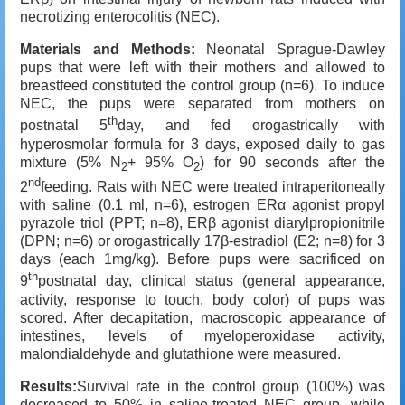
necrotizing enterocolitis (NEC).
Materials and Methods:
Neonatal Sprague-Dawley
pups that were left with their mothers and allowed to
breastfeed constituted the control group (n=6). To induce
NEC, the pups were separated from mothers on
th
postnatal 5
day, and fed orogastrically with
hyperosmolar formula for 3 days, exposed daily to gas
mixture (5% N
+ 95% O
) for 90 seconds after the
2
2
nd
2
feeding. Rats with NEC were treated intraperitoneally
with saline (0.1 ml, n=6), estrogen ERα agonist propyl
pyrazole triol (PPT; n=8), ERβ agonist diarylpropionitrile
(DPN; n=6) or orogastrically 17β-estradiol (E2; n=8) for 3
days (each 1mg/kg). Before pups were sacrificed on
th
9
postnatal day, clinical status (general appearance,
activity, response to touch, body color) of pups was
scored. After decapitation, macroscopic appearance of
intestines, levels of myeloperoxidase activity,
malondialdehyde and glutathione were measured.
Results:
Survival rate in the control group (100%) was
decreased to 50% in saline-treated NEC group, while