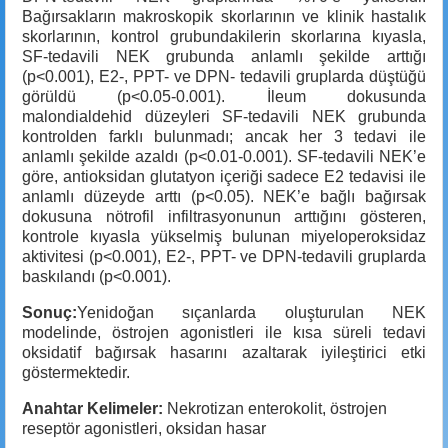
Bağırsakların makroskopik skorlarının ve klinik hastalık
skorlarının, kontrol grubundakilerin skorlarına kıyasla,
SF-tedavili NEK grubunda anlamlı şekilde arttığı
(p<0.001), E2-, PPT- ve DPN- tedavili gruplarda düştüğü
görüldü (p<0.05-0.001). İleum dokusunda
malondialdehid düzeyleri SF-tedavili NEK grubunda
kontrolden farklı bulunmadı; ancak her 3 tedavi ile
anlamlı şekilde azaldı (p<0.01-0.001). SF-tedavili NEK’e
göre, antioksidan glutatyon içeriği sadece E2 tedavisi ile
anlamlı düzeyde arttı (p<0.05). NEK’e bağlı bağırsak
dokusuna nötrofil infiltrasyonunun arttığını gösteren,
kontrole kıyasla yükselmiş bulunan miyeloperoksidaz
aktivitesi (p<0.001), E2-, PPT- ve DPN-tedavili gruplarda
baskılandı (p<0.001).
Sonuç:
Yenidoğan sıçanlarda oluşturulan NEK
modelinde, östrojen agonistleri ile kısa süreli tedavi
oksidatif bağırsak hasarını azaltarak iyileştirici etki
göstermektedir.
Anahtar Kelimeler:
Nekrotizan enterokolit, östrojen
reseptör agonistleri, oksidan hasar