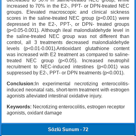
increased to 70% in the E2-, PPT- or DPN-treated NEC
groups. Elevated macroscopic and clinical sickness
scores in the saline-treated NEC group (p<0.001) were
depressed in the E2-, PPT-, or DPN- treated groups
(p<0.05-0.001). Although ileal malondialdehyde level in
the saline-treated NEC group was not different than
control, all 3 treatments decreased malondialdehyde
levels (p<0.01-0.001).Antioxidant glutathione content
was increased with E2 treatment as compared to saline-
treated NEC group (p<0.05). Increased neutrophil
recruitment to NEC-induced intestines (p<0.001) was
suppressed by E2-, PPT- or DPN treatments (p<0.001).
Conclusion:
In experimental necrotizing enterocolitis-
induced neonatal rats, short-term treatment with estrogen
agonists alleviated intestinal oxidative injury.
Keywords:
Necrotizing enterocolitis, estrogen receptor
agonists, oxidant damage
Sözlü Sunum - 72