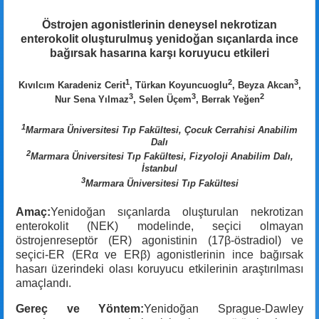
Östrojen agonistlerinin deneysel nekrotizan
enterokolit oluşturulmuş yenidoğan sıçanlarda ince
bağırsak hasarına karşı koruyucu etkileri
1
2
3
Kıvılcım Karadeniz Cerit
, Türkan Koyuncuoglu
, Beyza Akcan
,
3
3
2
Nur Sena Yılmaz
, Selen Üçem
, Berrak Yeğen
1
Marmara Üniversitesi Tıp Fakültesi, Çocuk Cerrahisi Anabilim
Dalı
2
Marmara Üniversitesi Tıp Fakültesi, Fizyoloji Anabilim Dalı,
İstanbul
3
Marmara Üniversitesi Tıp Fakültesi
Amaç:
Yenidoğan sıçanlarda oluşturulan nekrotizan
enterokolit (NEK) modelinde, seçici olmayan
östrojenreseptör (ER) agonistinin (17β-östradiol) ve
seçici-ER (ERα ve ERβ) agonistlerinin ince bağırsak
hasarı üzerindeki olası koruyucu etkilerinin araştırılması
amaçlandı.
Gereç ve Yöntem:
Yenidoğan Sprague-Dawley