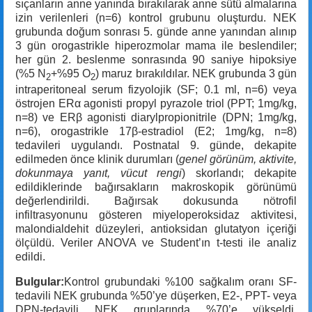
sıçanların anne yanında bırakılarak anne sütü almalarına
izin verilenleri (n=6) kontrol grubunu oluşturdu. NEK
grubunda doğum sonrası 5. günde anne yanından alınıp
3 gün orogastrikle hiperozmolar mama ile beslendiler;
her gün 2. beslenme sonrasında 90 saniye hipoksiye
(%5 N
+%95 O
) maruz bırakıldılar. NEK grubunda 3 gün
2
2
intraperitoneal serum fizyolojik (SF; 0.1 ml, n=6) veya
östrojen ERα agonisti propyl pyrazole triol (PPT; 1mg/kg,
n=8) ve ERβ agonisti diarylpropionitrile (DPN; 1mg/kg,
n=6), orogastrikle 17β-estradiol (E2; 1mg/kg, n=8)
tedavileri uygulandı. Postnatal 9. günde, dekapite
edilmeden önce klinik durumları (
genel görünüm, aktivite,
dokunmaya yanıt, vücut rengi
) skorlandı; dekapite
edildiklerinde bağırsakların makroskopik görünümü
değerlendirildi. Bağırsak dokusunda nötrofil
infiltrasyonunu gösteren miyeloperoksidaz aktivitesi,
malondialdehit düzeyleri, antioksidan glutatyon içeriği
ölçüldü. Veriler ANOVA ve Student’ın t-testi ile analiz
edildi.
Bulgular:
Kontrol grubundaki %100 sağkalım oranı SF-
tedavili NEK grubunda %50’ye düşerken, E2-, PPT- veya
DPN-tedavili NEK gruplarında %70’e yükseldi.