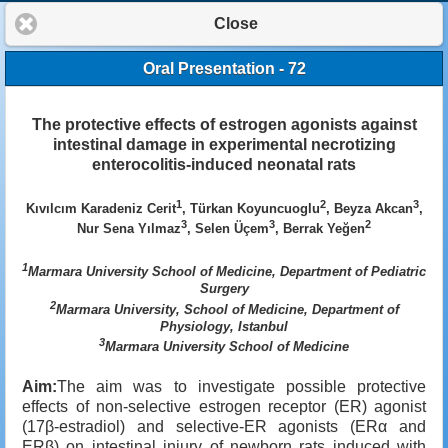
Close
Oral Presentation - 72
The protective effects of estrogen agonists against
intestinal damage in experimental necrotizing
enterocolitis-induced neonatal rats
1
2
3
Kıvılcım Karadeniz Cerit
, Türkan Koyuncuoglu
, Beyza Akcan
,
3
3
2
Nur Sena Yılmaz
, Selen Üçem
, Berrak Yeğen
1
Marmara University School of Medicine, Department of Pediatric
Surgery
2
Marmara University, School of Medicine, Department of
Physiology, Istanbul
3
Marmara University School of Medicine
Aim:
The aim was to investigate possible protective
effects of non-selective estrogen receptor (ER) agonist
(17β-estradiol) and selective-ER agonists (ERα and
ERβ) on intestinal injury of newborn rats induced with